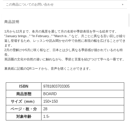
この商品についてのお問い合わせ
商品説明
1月から12月まで、各月の風景を通して月の名前や季節表現を学べる絵本です。
"January brings..." "In February..." "March is..." など、月ごとに異なる言い回しが繰り
返し登場するため、レッスンや読み聞かせの中で自然に表現の幅を広げることができ
ます。
2月の雪解けや5月に咲く桜など、日本とは少し異なる季節感が描かれているのも特
長。
英語圏の文化や自然の違いに触れながら、季節と言葉を結びつけて学べる一冊です。
裏表紙に記載のQRコードから、音声を聴くことができます。
ISBN
9781803703305
商品形態
BOARD
サイズ（mm）
150×150
ページ・枚・分
28
対象年齢
1.5-