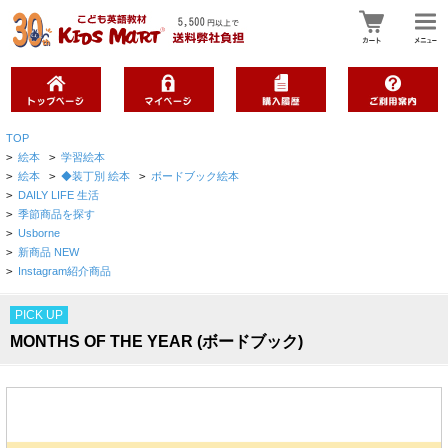
TOP
>
絵本
>
学習絵本
>
絵本
>
◆装丁別 絵本
>
ボードブック絵本
>
DAILY LIFE 生活
>
季節商品を探す
>
Usborne
>
新商品 NEW
>
Instagram紹介商品
PICK UP
MONTHS OF THE YEAR (ボードブック)