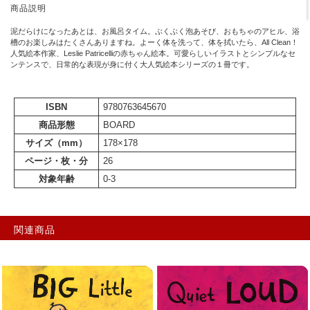
商品説明
泥だらけになったあとは、お風呂タイム。ぶくぶく泡あそび、おもちゃのアヒル、浴
槽のお楽しみはたくさんありますね。よーく体を洗って、体を拭いたら、All Clean！
人気絵本作家、Leslie Patricelliの赤ちゃん絵本。可愛らしいイラストとシンプルなセ
ンテンスで、日常的な表現が身に付く大人気絵本シリーズの１冊です。
ISBN
9780763645670
商品形態
BOARD
サイズ（mm）
178×178
ページ・枚・分
26
対象年齢
0-3
関連商品