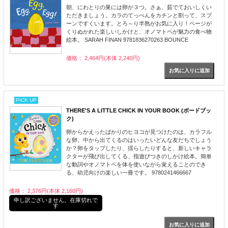
朝、にわとりの巣には卵が３つ。さぁ、茹でておいしくい
ただきましょう。カラのてっぺんをカチンと割って、スプ
ーンですくいます。とろ～り半熟がお気に入り！ページが
くりぬかれた楽しいしかけと、オノマトペが魅力の食べ物
絵本。 SARAH FINAN 9781836270263 BOUNCE
価格： 2,464円(本体 2,240円)
PICK UP
THERE'S A LITTLE CHICK IN YOUR BOOK (ボードブッ
ク)
卵からかえったばかりのヒヨコが見つけたのは、カラフル
な卵。中から出てくるのはいったいどんな友だちでしょう
か？卵をタップしたり、揺らしたりすると、新しいキャラ
クターが飛び出してくる、指遊びつきのしかけ絵本。簡単
な動詞やオノマトペを体を使いながら覚えることのでき
る、幼児向けの楽しい一冊です。 9780241466667
価格： 2,376円(本体 2,160円)
申し訳ございません。在庫切れで
す