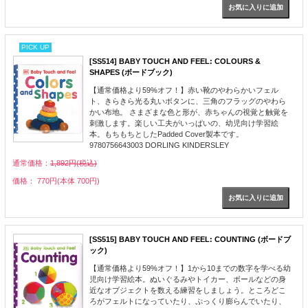
PICK UP
[SS514] BABY TOUCH AND FEEL: COLOURS &
SHAPES (ボードブック)
【通常価格より59%オフ！】赤い靴のやわらかいフェル
ト、きらきら光る丸いボタンに、三角のフラッグのやわら
かい布地。 さまざまな色と形が、赤ちゃんの視覚と触覚を
刺激します。楽しい工夫がいっぱいの、幼児向け学習絵
本。もちもちとしたPadded Cover製本です。
9780756643003 DORLING KINDERSLEY
通常価格：
1,892円(税込)
価格： 770円(本体 700円)
[SS515] BABY TOUCH AND FEEL: COUNTING (ボードブ
ック)
【通常価格より59%オフ！】1から10までの数字を学べる幼
児向け学習絵本。ぬいぐるみやトイカー、ボールなどの身
近なオブジェクトを数える練習をしましょう。ところどこ
ろがフェルトになっていたり、ぷっくり膨らんでいたり、