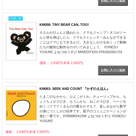
PICK UP
KM058: TINY BEAR CAN, TOO!
カエルがぴょんと跳ねたら、クマもジャンプ！ネコがぐー
んと体を伸ばしたら、クマもストレッチ！みんなができる
ことはクマにもできるんだ。大きなしかけをめくって動物
たちの愉快な動作をのぞいてみましょう。 YONEZU
YUSUKE よねづゆうすけ MINEDITION 9781662651731
価格： 2,838円(本体 2,580円)
KM063: SEEK AND COUNT 『かずのえほん』
たまごのなかから、ひよこが１わ。チューリップから、ち
ょうちょが２ひき。もうふから、ねこが３びき。ページを
めくってでてくるものの数をかぞえて、楽しみながら数字
が身につくしかけ絵本です。親子のコミュニケーションが
進む一冊です。9789888341399 よねづゆうすけ YONEZU
YUSUKE
価格： 2,838円(本体 2,580円)