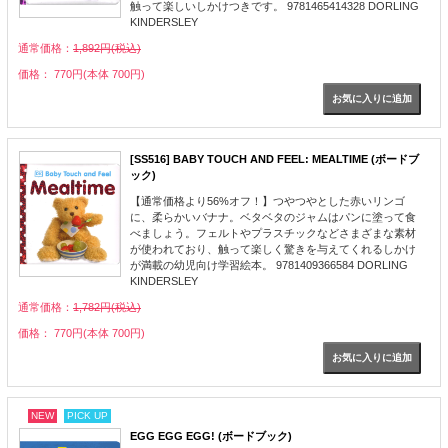
触って楽しいしかけつきです。 9781465414328 DORLING
KINDERSLEY
通常価格：
1,892円(税込)
価格： 770円(本体 700円)
[SS516] BABY TOUCH AND FEEL: MEALTIME (ボードブ
ック)
【通常価格より56%オフ！】つやつやとした赤いリンゴ
に、柔らかいバナナ。ベタベタのジャムはパンに塗って食
べましょう。フェルトやプラスチックなどさまざまな素材
が使われており、触って楽しく驚きを与えてくれるしかけ
が満載の幼児向け学習絵本。 9781409366584 DORLING
KINDERSLEY
通常価格：
1,782円(税込)
価格： 770円(本体 700円)
NEW
PICK UP
EGG EGG EGG! (ボードブック)