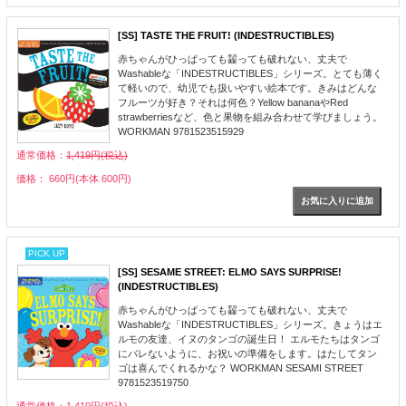
[SS] TASTE THE FRUIT! (INDESTRUCTIBLES)
赤ちゃんがひっぱっても齧っても破れない、丈夫で
Washableな「INDESTRUCTIBLES」シリーズ。とても薄く
て軽いので、幼児でも扱いやすい絵本です。きみはどんな
フルーツが好き？それは何色？Yellow bananaやRed
strawberriesなど、色と果物を組み合わせて学びましょう。
WORKMAN 9781523515929
通常価格：
1,419円(税込)
価格： 660円(本体 600円)
PICK UP
[SS] SESAME STREET: ELMO SAYS SURPRISE!
(INDESTRUCTIBLES)
赤ちゃんがひっぱっても齧っても破れない、丈夫で
Washableな「INDESTRUCTIBLES」シリーズ。きょうはエ
ルモの友達、イヌのタンゴの誕生日！ エルモたちはタンゴ
にバレないように、お祝いの準備をします。はたしてタン
ゴは喜んでくれるかな？ WORKMAN SESAMI STREET
9781523519750