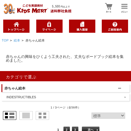
TOP
>
絵本
>
赤ちゃん絵本
赤ちゃんの興味をひくよう工夫された、丈夫なボードブック絵本を集
めました。
カテゴリで選ぶ
赤ちゃん絵本
INDESTRUCTIBLES
1 / 3ページ
（全56件）
1
2
3
次へ