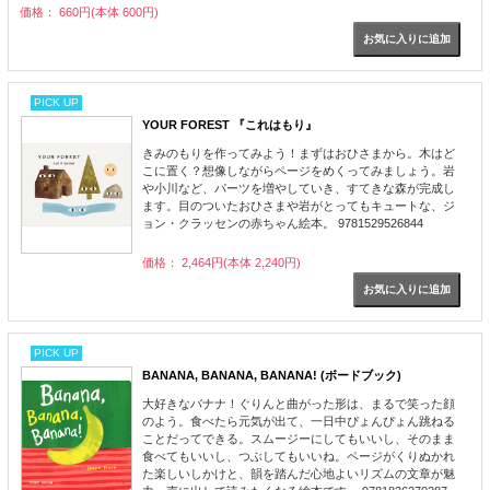
価格： 660円(本体 600円)
PICK UP
YOUR FOREST 『これはもり』
きみのもりを作ってみよう！まずはおひさまから。木はど
こに置く？想像しながらページをめくってみましょう。岩
や小川など、パーツを増やしていき、すてきな森が完成し
ます。目のついたおひさまや岩がとってもキュートな、ジ
ョン・クラッセンの赤ちゃん絵本。 9781529526844
価格： 2,464円(本体 2,240円)
PICK UP
BANANA, BANANA, BANANA! (ボードブック)
大好きなバナナ！ぐりんと曲がった形は、まるで笑った顔
のよう。食べたら元気が出て、一日中ぴょんぴょん跳ねる
ことだってできる。スムージーにしてもいいし、そのまま
食べてもいいし、つぶしてもいいね。ページがくりぬかれ
た楽しいしかけと、韻を踏んだ心地よいリズムの文章が魅