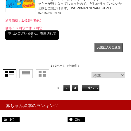
ッキーが無くなってしまったので、だれか持っていないか
と探しに出かけます。 WORKMAN SESAMI STREET
9781523519774
通常価格：
1,419円(税込)
価格： 660円(本体 600円)
申し訳ございません。在庫切れで
す
1 / 3ページ
（全56件）
1
2
3
次へ
赤ちゃん絵本のランキング
1位
2位