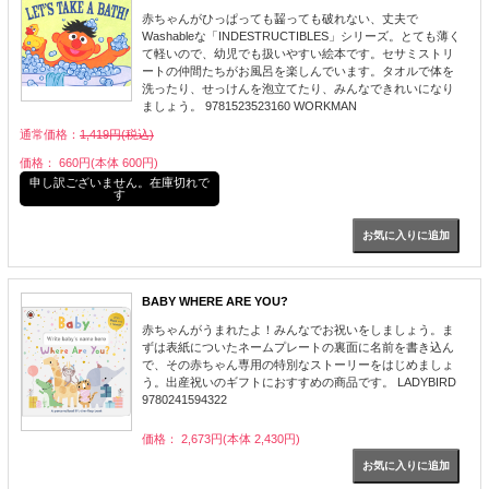
赤ちゃんがひっぱっても齧っても破れない、丈夫で
Washableな「INDESTRUCTIBLES」シリーズ。とても薄く
て軽いので、幼児でも扱いやすい絵本です。セサミストリ
ートの仲間たちがお風呂を楽しんでいます。タオルで体を
洗ったり、せっけんを泡立てたり、みんなできれいになり
ましょう。 9781523523160 WORKMAN
通常価格：
1,419円(税込)
価格： 660円(本体 600円)
申し訳ございません。在庫切れで
す
BABY WHERE ARE YOU?
赤ちゃんがうまれたよ！みんなでお祝いをしましょう。ま
ずは表紙についたネームプレートの裏面に名前を書き込ん
で、その赤ちゃん専用の特別なストーリーをはじめましょ
う。出産祝いのギフトにおすすめの商品です。 LADYBIRD
9780241594322
価格： 2,673円(本体 2,430円)