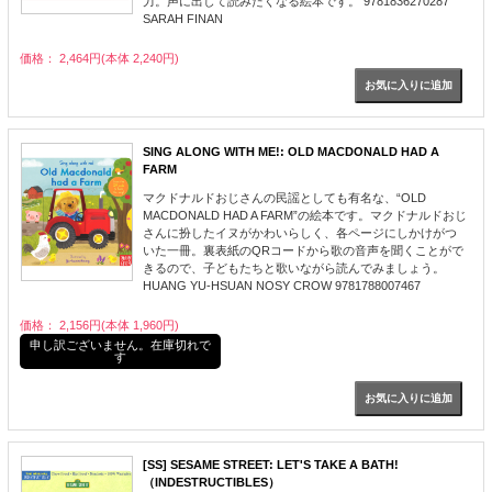
力。声に出して読みたくなる絵本です。 9781836270287
SARAH FINAN
価格： 2,464円(本体 2,240円)
SING ALONG WITH ME!: OLD MACDONALD HAD A
FARM
マクドナルドおじさんの民謡としても有名な、“OLD
MACDONALD HAD A FARM”の絵本です。マクドナルドおじ
さんに扮したイヌがかわいらしく、各ページにしかけがつ
いた一冊。裏表紙のQRコードから歌の音声を聞くことがで
きるので、子どもたちと歌いながら読んでみましょう。
HUANG YU-HSUAN NOSY CROW 9781788007467
価格： 2,156円(本体 1,960円)
申し訳ございません。在庫切れで
す
[SS] SESAME STREET: LET'S TAKE A BATH!
（INDESTRUCTIBLES）