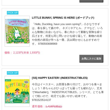
PICK UP
LITTLE BUNNY, SPRING IS HERE! (ボードブック)
「Hello, Duckling, have you seen spring?」小さなウサギ
は、春を探して森の中。 ネズミやアヒル、クマなど、いろ
んな動物に出会いながら、春に向かって素敵な冒険を繰り
広げます。何度も同じ問いかけを繰り返して、動物の名前
や自然の表現が学べる一冊。読み聞かせにもおすすめで
す。 9780593698969
価格： 2,123円(本体 1,930円)
PICK UP
[SS] HAPPY EASTER! (INDESTRUCTIBLES)
今日はイースター。お部屋を飾り付けて、おやつを食べま
しょう！赤ちゃんがひっぱっても齧っても破れない、丈夫
でWashableな「INDESTRUCTIBLES」シリーズ。とても薄
くて軽いので、幼児でも扱いやすい絵本です。
9781523514137
通常価格：
1,419円(税込)