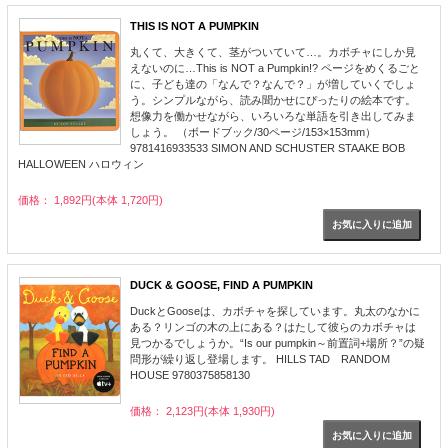
THIS IS NOT A PUMPKIN
丸くて、大きくて、茎がついていて…。カボチャにしか見
えないのに…This is NOT a Pumpkin!? ページをめくるごと
に、子ども達の「なんで？なんで？」が増していくでしょ
う。シンプルながら、読み聞かせにぴったりの絵本です。
想像力を働かせながら、いろいろな単語を引き出してみま
しょう。 （ボードブック/30ページ/153×153mm）
9781416933533 SIMON AND SCHUSTER STAAKE BOB
HALLOWEEN ハロウィン
価格： 1,892円(本体 1,720円)
DUCK & GOOSE, FIND A PUMPKIN
DuckとGooseは、カボチャを探しています。丸太のなかに
ある？リンゴの木の上にある？はたして彼らのカボチャは
見つかるでしょうか。“Is our pumpkin～前置詞+場所？”の疑
問形が繰り返し登場します。 HILLS TAD RANDOM
HOUSE 9780375858130
価格： 2,123円(本体 1,930円)