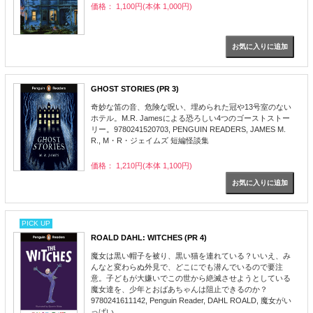
価格： 1,100円(本体 1,000円)
GHOST STORIES (PR 3)
奇妙な笛の音、危険な呪い、埋められた冠や13号室のない
ホテル。M.R. Jamesによる恐ろしい4つのゴーストストー
リー。9780241520703, PENGUIN READERS, JAMES M.
R., M・R・ジェイムズ 短編怪談集
価格： 1,210円(本体 1,100円)
PICK UP
ROALD DAHL: WITCHES (PR 4)
魔女は黒い帽子を被り、黒い猫を連れている？いいえ、み
んなと変わらぬ外見で、どこにでも潜んでいるので要注
意。子どもが大嫌いでこの世から絶滅させようとしている
魔女達を、少年とおばあちゃんは阻止できるのか？
9780241611142, Penguin Reader, DAHL ROALD, 魔女がい
っぱい