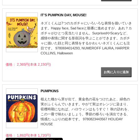
IT'S PUMPKIN DAY, MOUSE!
ネズミくんは7つのカボチャにいろいろな表情を描いていき
ます。Happy face, Sad faceと順番に進めますが、あれ？カ
ボチャがひとつ見当たりません。SurprisedやScaryなど、
感情や表情に関する形容詞を学ぶことができます。カボチ
ャに描いた顔と同じ表情をするかわいいネズミくんにも注
目です。 9780694014293, NUMEROFF LAURA, HARPER
COLLINS, Halloween
価格： 2,365円(本体 2,150円)
PUMPKINS
植えた種から芽が出て、黄金色の花をつけたあと、緑色の
実がふくらんでいきます。やがて実はオレンジに染まり、
収穫時期になれば、ハロウィンはもうすぐ！ 秋の訪れを、
この一冊で味わいましょう。季節の移ろいを演出できる、
情感たっぷりの絵本です。 9780823443567 HOLIDAY
HOUSE
価格： 1,892円(本体 1,720円)