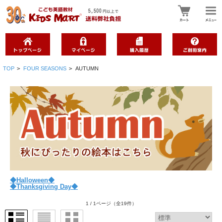
TOP
>
FOUR SEASONS
>
AUTUMN
◆Halloween◆
◆Thanksgiving Day◆
1 / 1ページ
（全19件）