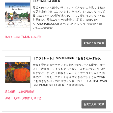
LILY TAKES A WALK
愛犬とのおさんぽ中のリリィ。すてきなものを見つけるた
び足を止めて楽しんでいます。だけど、じつはリリィの背
後にはおそろしい影が潜んでいて…？楽しげなリリィとは
対照的な、愛犬ニッキーの表情にご注目。 SATOSHI
KITAMURA BOUNCE きたむらさとし リリィのおさんぽ
9781912650699
価格： 2,156円(本体 1,960円)
【アウトレット】 BIG PUMPKIN 『おおきなかぼちゃ』
大きく育ちすぎたカボチャを動かせないでいる魔女。ゴー
スト、吸血鬼、ミイラもやってきて、かわるがわる引っぱ
りますが、まったく動きません。そこでコウモリがした提
案とは…？さあ、カボチャを収穫できるでしょうか？絵本
「おおきなかぶ」のハロウィン版。作：ERICA SILVERMAN
SIMON AND SCHUSTER 9780689801297
通常価格：
1,892円(税込)
価格： 1,430円(本体 1,300円)