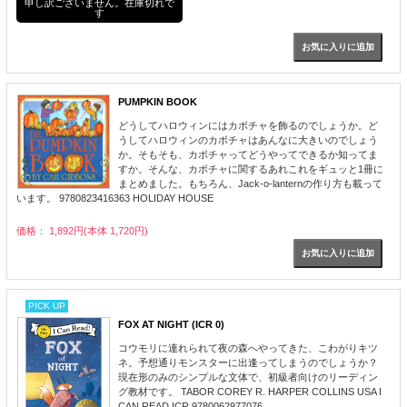
申し訳ございません。在庫切れで
す
PUMPKIN BOOK
どうしてハロウィンにはカボチャを飾るのでしょうか。ど
うしてハロウィンのカボチャはあんなに大きいのでしょう
か。そもそも、カボチャってどうやってできるか知ってま
すか。そんな、カボチャに関するあれこれをギュッと1冊に
まとめました。もちろん、Jack-o-lanternの作り方も載って
います。 9780823416363 HOLIDAY HOUSE
価格： 1,892円(本体 1,720円)
PICK UP
FOX AT NIGHT (ICR 0)
コウモリに連れられて夜の森へやってきた、こわがりキツ
ネ。予想通りモンスターに出逢ってしまうのでしょうか？
現在形のみのシンプルな文体で、初級者向けのリーディン
グ教材です。 TABOR COREY R. HARPER COLLINS USA I
CAN READ ICR 9780062977076