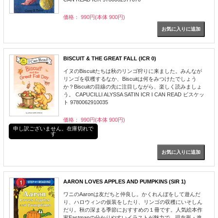
価格： 990円(本体 900円)
BISCUIT & THE GREAT FALL (ICR 0)
イヌのBiscuitたちは秋のリンゴ狩りに来ました。みんなが
リンゴを収穫するなか、Biscuitは何をみつけたでしょう
か？Biscuitの目線の先に注目しながら、楽しく読みましょ
う。 CAPUCILLI ALYSSA SATIN ICR I CAN READ ビスケッ
ト 9780062910035
価格： 990円(本体 900円)
申し訳ございません。在庫切れで
す
AARON LOVES APPLES AND PUMPKINS (SIR 1)
ワニのAaronは友だちと仲良し。かくれんぼをして遊んだ
り、ハロウィンの仮装をしたり、リンゴの収穫にいそしん
だり。秋の深まる季節におすすめの１冊です。人気絵本作
家Eastmanの分かりやすいイラストが魅力で、現在形・進