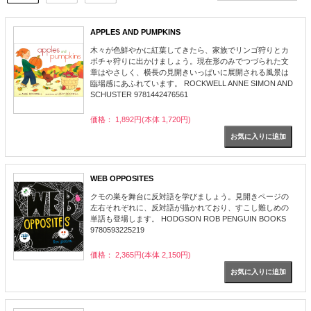
APPLES AND PUMPKINS
木々が色鮮やかに紅葉してきたら、家族でリンゴ狩りとカ
ボチャ狩りに出かけましょう。現在形のみでつづられた文
章はやさしく、横長の見開きいっぱいに展開される風景は
臨場感にあふれています。 ROCKWELL ANNE SIMON AND
SCHUSTER 9781442476561
価格： 1,892円(本体 1,720円)
WEB OPPOSITES
クモの巣を舞台に反対語を学びましょう。見開きページの
左右それぞれに、反対語が描かれており、すこし難しめの
単語も登場します。 HODGSON ROB PENGUIN BOOKS
9780593225219
価格： 2,365円(本体 2,150円)