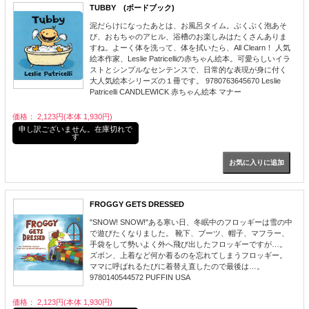
TUBBY (ボードブック)
泥だらけになったあとは、お風呂タイム。ぶくぶく泡あそ
び、おもちゃのアヒル、浴槽のお楽しみはたくさんありま
すね。よーく体を洗って、体を拭いたら、All Clearn！ 人気
絵本作家、Leslie Patricelliの赤ちゃん絵本。可愛らしいイラ
ストとシンプルなセンテンスで、日常的な表現が身に付く
大人気絵本シリーズの１冊です。 9780763645670 Leslie
Patricelli CANDLEWICK 赤ちゃん絵本 マナー
価格： 2,123円(本体 1,930円)
申し訳ございません。在庫切れで
す
FROGGY GETS DRESSED
"SNOW! SNOW!"ある寒い日、冬眠中のフロッギーは雪の中
で遊びたくなりました。 靴下、ブーツ、帽子、マフラー、
手袋をして勢いよく外へ飛び出したフロッギーですが…。
ズボン、上着など何か着るのを忘れてしまうフロッギー。
ママに呼ばれるたびに着替え直したので最後は…。
9780140544572 PUFFIN USA
価格： 2,123円(本体 1,930円)