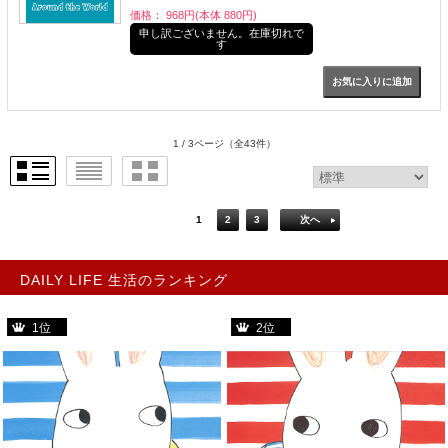
価格： 968円(本体 880円)
申し訳ございません。在庫切れで
す
1 / 3ページ
（全43件）
1
2
3
次へ
DAILY LIFE 生活のランキング
1位
2位