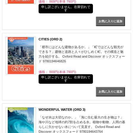
価格： 869円(本体 790円)
申し訳ございません。在庫切れで
す
CITIES (ORD 2)
「都市にはどんな建物があるか。」「町ではどんな観光が
できる？」建物と道路と人々がひしめく町。その構造と魅
力を紹介する。 Oxford Read and Discover オックスフォー
ド 9780194646826
価格： 869円(本体 790円)
申し訳ございません。在庫切れで
す
WONDERFUL WATER (ORD 3)
「なぜ水は大切なのか。」「海に住む最大の生き物は？」
海や川など地球の約7割を占める水。植物や動物、人間の暮
らしに欠かせない水について見直す。 Oxford Read and
Discover オックスフォード 9780194643764