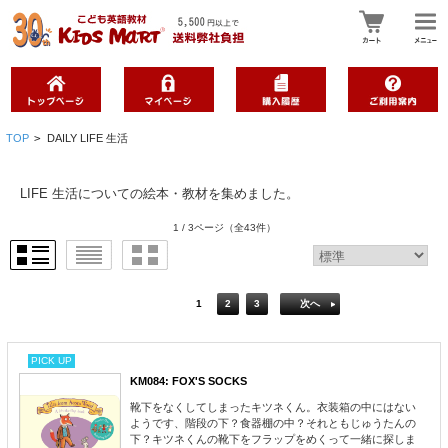
TOP
>
DAILY LIFE 生活
LIFE 生活についての絵本・教材を集めました。
1 / 3ページ
（全43件）
1
2
3
次へ
PICK UP
KM084: FOX'S SOCKS
靴下をなくしてしまったキツネくん。衣装箱の中にはない
ようです、階段の下？食器棚の中？それともじゅうたんの
下？キツネくんの靴下をフラップをめくって一緒に探しま