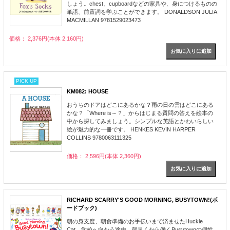
しょう。chest、cupboardなどの家具や、身につけるものの
単語、前置詞を学ぶことができます。 DONALDSON JULIA
MACMILLAN 9781529023473
価格： 2,376円(本体 2,160円)
PICK UP
KM082: HOUSE
おうちのドアはどこにあるかな？雨の日の雲はどこにある
かな？「Where is～？」からはじまる質問の答えを絵本の
中から探してみましょう。シンプルな英語とかわいらしい
絵が魅力的な一冊です。 HENKES KEVIN HARPER
COLLINS 9780063111325
価格： 2,596円(本体 2,360円)
RICHARD SCARRY'S GOOD MORNING, BUSYTOWN!(ボ
ードブック)
朝の身支度、朝食準備のお手伝いまで済ませたHuckle
Cat。学校へ向かう途中、朝早くから働くBusytownの個性