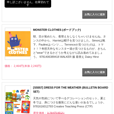
申し訳ございません。在庫切れで
す
MONSTER CLOTHES (ボードブック)
朝、目が覚めたら、着替えをしなくちゃいけませんね。タ
ンスの中から、Harrietは帽子を見つけました。Simonは靴
下、Paulineはパンツ…。Terrenceが見つけたのは、トマ
ト！？奇想天外なモンスター達が見つけるものが、きちん
と"wear"できるかどうか考えながら読み進めてみましょ
う。 9781406389418 WALKER 服 着替え Daisy Hirst
価格： 2,464円(本体 2,240円)
[SS557] DRESS FOR THE WEATHER (BULLETIN BOARD
SET)
天気や気候について学べるデコレーションのセット。夏と
冬では、身につける服装にどんな違いがあるでしょうか。
9781616012793 Creative Teaching Press (CTP)
通常価格：
3,784円(税込)