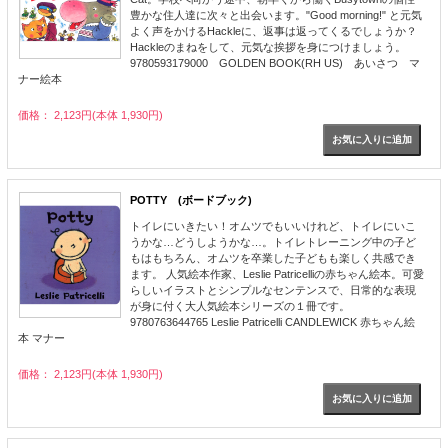
豊かな住人達に次々と出会います。"Good morning!" と元気
よく声をかけるHackleに、返事は返ってくるでしょうか？
Hackleのまねをして、元気な挨拶を身につけましょう。
9780593179000 GOLDEN BOOK(RH US) あいさつ マ
ナー絵本
価格： 2,123円(本体 1,930円)
POTTY (ボードブック)
トイレにいきたい！オムツでもいいけれど、トイレにいこ
うかな…どうしようかな…。トイレトレーニング中の子ど
もはもちろん、オムツを卒業した子どもも楽しく共感でき
ます。 人気絵本作家、Leslie Patricelliの赤ちゃん絵本。可愛
らしいイラストとシンプルなセンテンスで、日常的な表現
が身に付く大人気絵本シリーズの１冊です。
9780763644765 Leslie Patricelli CANDLEWICK 赤ちゃん絵
本 マナー
価格： 2,123円(本体 1,930円)