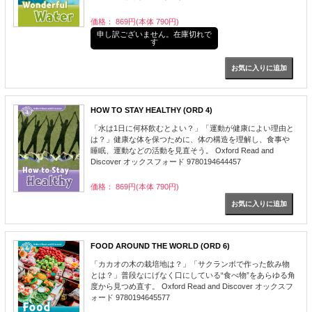
価格： 869円(本体 790円)
申し訳ございません。在庫切れで
す
HOW TO STAY HEALTHY (ORD 4)
「水は1日に何杯飲むとよい？」「運動が健康によい理由と
は？」健康な体を保つために、体の構造を理解し、食事や
睡眠、運動などの活動を見直そう。 Oxford Read and
Discover オックスフォード 9780194644457
価格： 869円(本体 790円)
FOOD AROUND THE WORLD (ORD 6)
「カカオの木の栽培地は？」「サクランボで作った飲み物
とは？」普段なにげなく口にしている“食べ物”をあらゆる角
度から見つめ直す。 Oxford Read and Discover オックスフ
ォード 9780194645577