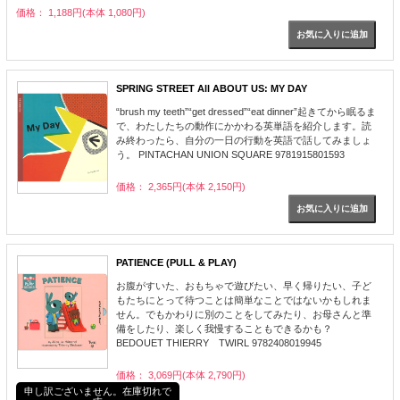
価格： 1,188円(本体 1,080円)
SPRING STREET All ABOUT US: MY DAY
“brush my teeth”“get dressed”“eat dinner”起きてから眠るま
で、わたしたちの動作にかかわる英単語を紹介します。読
み終わったら、自分の一日の行動を英語で話してみましょ
う。 PINTACHAN UNION SQUARE 9781915801593
価格： 2,365円(本体 2,150円)
PATIENCE (PULL & PLAY)
お腹がすいた、おもちゃで遊びたい、早く帰りたい、子ど
もたちにとって待つことは簡単なことではないかもしれま
せん。でもかわりに別のことをしてみたり、お母さんと準
備をしたり、楽しく我慢することもできるかも？
BEDOUET THIERRY TWIRL 9782408019945
価格： 3,069円(本体 2,790円)
申し訳ございません。在庫切れで