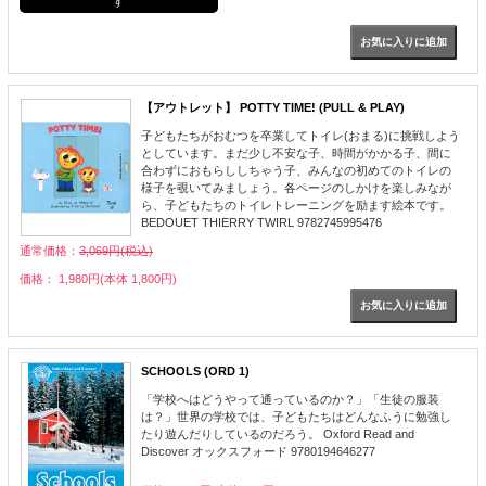
す
【アウトレット】 POTTY TIME! (PULL & PLAY)
子どもたちがおむつを卒業してトイレ(おまる)に挑戦しよう
としています。まだ少し不安な子、時間がかかる子、間に
合わずにおもらししちゃう子、みんなの初めてのトイレの
様子を覗いてみましょう。各ページのしかけを楽しみなが
ら、子どもたちのトイレトレーニングを励ます絵本です。
BEDOUET THIERRY TWIRL 9782745995476
通常価格：
3,069円(税込)
価格： 1,980円(本体 1,800円)
SCHOOLS (ORD 1)
「学校へはどうやって通っているのか？」「生徒の服装
は？」世界の学校では、子どもたちはどんなふうに勉強し
たり遊んだりしているのだろう。 Oxford Read and
Discover オックスフォード 9780194646277