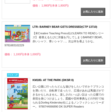
価格： 1,980円(本体 1,800円)
LTR: BARNEY BEAR GETS DRESSED(CTP 13710)
【米Creative Teaching Press社のLEARN TO READシリー
ズ】 着替えるたびに洋服を汚してしまうBARNEY BEAR。
赤いシャツ、青いシャツ…。次は何を着ようかな。
9781683102229
価格： 1,100円(本体 1,000円)
PICK UP
KM185: AT THE PARK (DKSR 0)
広い公園に行ったらどんな遊びをしたいですか？ブランコ
を漕いだり、自転車で走ったり、広場があれば凧揚げがで
きるかもしれません。楽しさのいっぱい詰まった公園での
表現を身につけましょう。図鑑や百科事典などの刊行で知
られるDorling Kindersley社によるノンフィクションリーダ
ー。 9780744066890 DK SUPER Readers