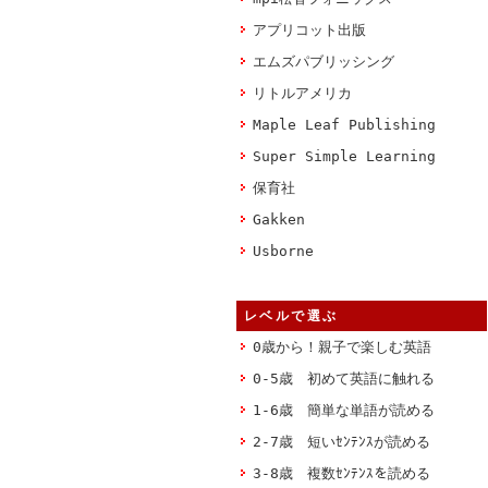
アプリコット出版
エムズパブリッシング
リトルアメリカ
Maple Leaf Publishing
Super Simple Learning
保育社
Gakken
Usborne
レベルで選ぶ
0歳から！親子で楽しむ英語
0-5歳 初めて英語に触れる
1-6歳 簡単な単語が読める
2-7歳 短いｾﾝﾃﾝｽが読める
3-8歳 複数ｾﾝﾃﾝｽを読める