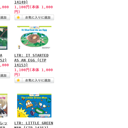
14149)
,000
1,100円(本体 1,000
円)
A
LTR: IT STARTED
52)
AS AN EGG (CTP
,000
14153)
1,100円(本体 1,000
円)
レッ
LTR: LITTLE GREEN
MER
MAN (CTP 14352)