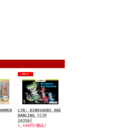
FARMER
LTR: DINOSAURS ARE
DANCING (CTP
14356)
1,100円(税込)