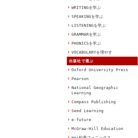
WRITINGを学ぶ
SPEAKINGを学ぶ
LISTENINGを学ぶ
GRAMMARを学ぶ
PHONICSを学ぶ
VOCABULARYを増やす
出版社で選ぶ
Oxford University Press
Pearson
National Geographic
Learning
Compass Publishing
Seed Learning
e-future
McGraw-Hill Education
mpi松香フォニックス