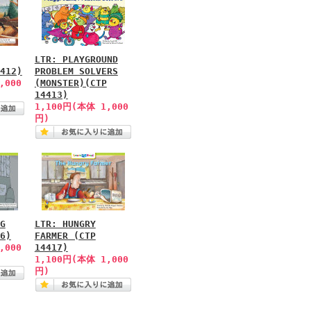
LTR: PLAYGROUND
412)
PROBLEM SOLVERS
,000
(MONSTER)(CTP
14413)
1,100円(本体 1,000
円)
G
LTR: HUNGRY
6)
FARMER (CTP
,000
14417)
1,100円(本体 1,000
円)