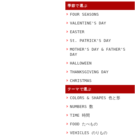
季節で選ぶ
FOUR SEASONS
VALENTINE'S DAY
EASTER
St. PATRICK'S DAY
MOTHER'S DAY & FATHER'S
DAY
HALLOWEEN
THANKSGIVING DAY
CHRISTMAS
テーマで選ぶ
COLORS & SHAPES 色と形
NUMBERS 数
TIME 時間
FOOD たべもの
VEHICLES のりもの