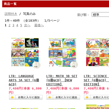
商品一覧
説明付き
/ 写真のみ
並び順：
1件～40件 （全183件） 1/5ページ
1
2
3
4
5
次へ
最後へ
LTR: LANGUAGE
LTR: MATH 3B SET
LTR: SCIENCE 
ARTS 3A SET (6冊
(6冊&CD) 【NEW
SET (6冊&CD) 
&CD)
EDITION】
EDITION】
7,480円(本体 6,800
7,480円(本体 6,800
7,480円(本体 6
円)
円)
円)