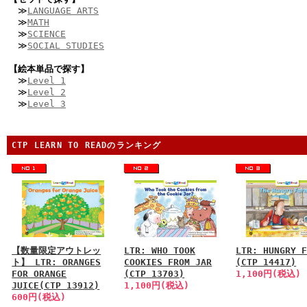
≫
LANGUAGE ARTS
≫
MATH
≫
SCIENCE
≫
SOCIAL STUDIES
【絵本単品で探す】
≫
Level 1
≫
Level 2
≫
Level 3
CTP LEARN TO READのランキング
【数量限定アウトレッ
LTR: WHO TOOK
LTR: HUNGRY 
ト】 LTR: ORANGES
COOKIES FROM JAR
(CTP 14417)
FOR ORANGE
(CTP 13703)
1,100円(税込)
JUICE(CTP 13912)
1,100円(税込)
600円(税込)