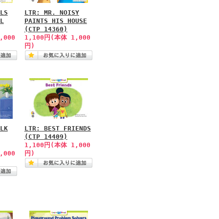
LS
LTR: MR. NOISY
L
PAINTS HIS HOUSE
(CTP 14360)
,000
1,100円(本体 1,000
円)
LK
LTR: BEST FRIENDS
(CTP 14409)
1,100円(本体 1,000
,000
円)