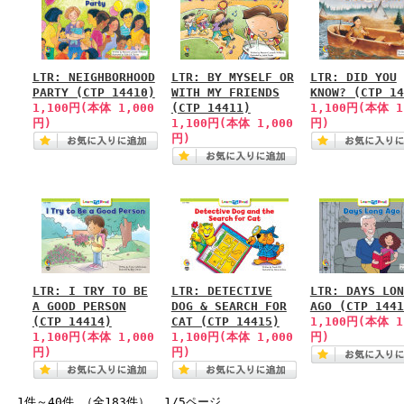
LTR: NEIGHBORHOOD
LTR: BY MYSELF OR
LTR: DID YOU
PARTY (CTP 14410)
WITH MY FRIENDS
KNOW? (CTP 14
1,100円(本体 1,000
(CTP 14411)
1,100円(本体 1
円)
1,100円(本体 1,000
円)
円)
LTR: I TRY TO BE
LTR: DETECTIVE
LTR: DAYS LON
A GOOD PERSON
DOG & SEARCH FOR
AGO (CTP 1441
(CTP 14414)
CAT (CTP 14415)
1,100円(本体 1
1,100円(本体 1,000
1,100円(本体 1,000
円)
円)
円)
1件～40件 （全183件） 1/5ページ