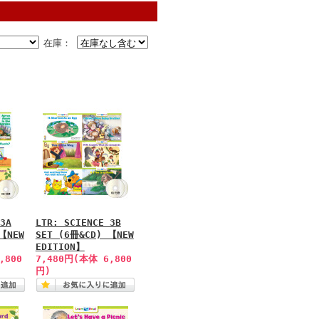
在庫：
3A
LTR: SCIENCE 3B
【NEW
SET (6冊&CD) 【NEW
EDITION】
,800
7,480円(本体 6,800
円)