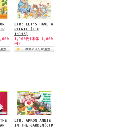
OR
LTR: LET'S HAVE A
TP
PICNIC (CTP
14145)
,000
1,100円(本体 1,000
円)
THE
LTR: APRON ANNIE
AN
IN THE GARDEN(CTP