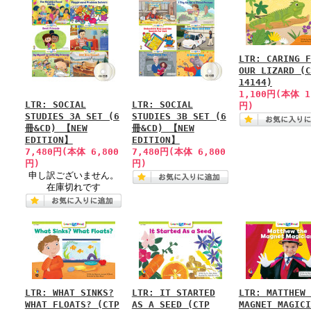
LTR: CARING F
OUR LIZARD (C
14144)
1,100円(本体 1
LTR: SOCIAL
LTR: SOCIAL
円)
STUDIES 3A SET (6
STUDIES 3B SET (6
冊&CD) 【NEW
冊&CD) 【NEW
EDITION】
EDITION】
7,480円(本体 6,800
7,480円(本体 6,800
円)
円)
申し訳ございません。
在庫切れです
LTR: WHAT SINKS?
LTR: IT STARTED
LTR: MATTHEW 
WHAT FLOATS? (CTP
AS A SEED (CTP
MAGNET MAGICI