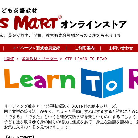
｜
マイページ＆新規会員登録
｜
ご利用案内
｜
お問い合わせ
HOME
>
多読教材・リーダー
> CTP LEARN TO READ
リーディング教材として評判の高い、米CTP社の絵本シリーズ。
同じ文型の繰り返しが多く、ちょっと手助けすればするすると読むことが
「できる」「できた」という意識が英語学習を楽しいものにするでしょう
子ども達を取り巻く身の回りの環境に焦点をあて、身近な話題を題材に、
お気に入りの１冊を見つけましょう！
【セットで探す】