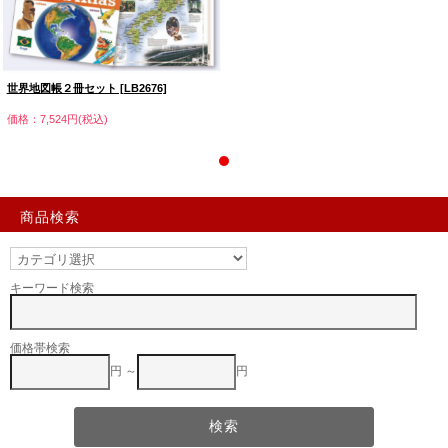
世界地図帳２冊セット [LB2676]
価格：7,524円(税込)
商品検索
キーワード検索
価格帯検索
円 ～
円