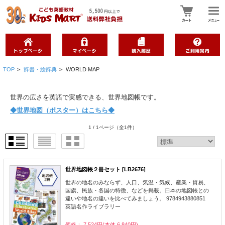
TOP
>
辞書・絵辞典
>
WORLD MAP
世界の広さを英語で実感できる、世界地図帳です。
◆世界地図（ポスター）はこちら◆
1 / 1ページ
（全1件）
世界地図帳２冊セット [LB2676]
世界の地名のみならず、人口、気温・気候、産業・貿易、
国旗、民族・各国の特徴、などを掲載。日本の地図帳との
違いや地名の違いを比べてみましょう。 9784943880851
英語名作ライブラリー
価格： 7,524円(本体 6,840円)