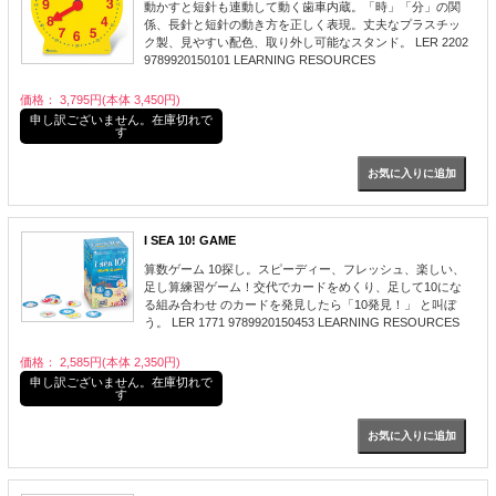
動かすと短針も連動して動く歯車内蔵。「時」「分」の関
係、長針と短針の動き方を正しく表現。丈夫なプラスチッ
ク製、見やすい配色、取り外し可能なスタンド。 LER 2202
9789920150101 LEARNING RESOURCES
価格： 3,795円(本体 3,450円)
申し訳ございません。在庫切れで
す
I SEA 10! GAME
算数ゲーム 10探し。スピーディー、フレッシュ、楽しい、
足し算練習ゲーム！交代でカードをめくり、足して10にな
る組み合わせ のカードを発見したら「10発見！」 と叫ぼ
う。 LER 1771 9789920150453 LEARNING RESOURCES
価格： 2,585円(本体 2,350円)
申し訳ございません。在庫切れで
す