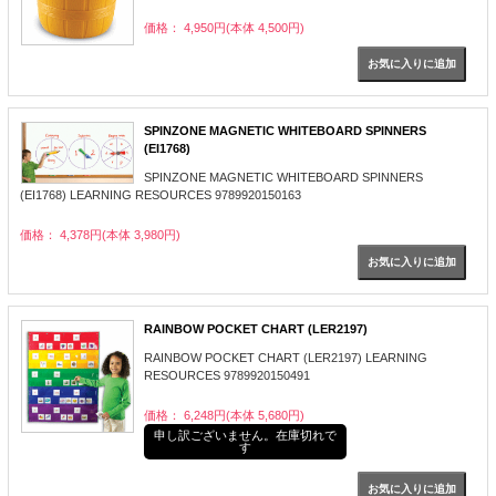
価格： 4,950円(本体 4,500円)
SPINZONE MAGNETIC WHITEBOARD SPINNERS
(EI1768)
SPINZONE MAGNETIC WHITEBOARD SPINNERS
(EI1768) LEARNING RESOURCES 9789920150163
価格： 4,378円(本体 3,980円)
RAINBOW POCKET CHART (LER2197)
RAINBOW POCKET CHART (LER2197) LEARNING
RESOURCES 9789920150491
価格： 6,248円(本体 5,680円)
申し訳ございません。在庫切れで
す