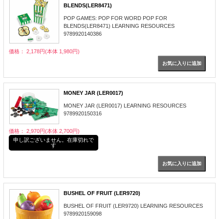
BLENDS(LER8471)
POP GAMES: POP FOR WORD POP FOR
BLENDS(LER8471) LEARNING RESOURCES
9789920140386
価格： 2,178円(本体 1,980円)
MONEY JAR (LER0017)
MONEY JAR (LER0017) LEARNING RESOURCES
9789920150316
価格： 2,970円(本体 2,700円)
申し訳ございません。在庫切れで
す
BUSHEL OF FRUIT (LER9720)
BUSHEL OF FRUIT (LER9720) LEARNING RESOURCES
9789920159098