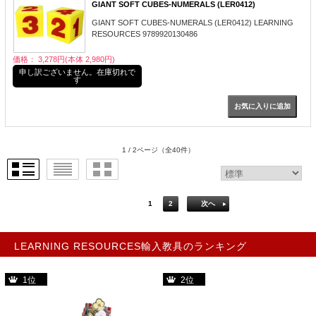
GIANT SOFT CUBES-NUMERALS (LER0412)
GIANT SOFT CUBES-NUMERALS (LER0412) LEARNING
RESOURCES 9789920130486
価格： 3,278円(本体 2,980円)
申し訳ございません。在庫切れで
す
1 / 2ページ
（全40件）
1
2
次へ
LEARNING RESOURCES輸入教具のランキング
1位
2位