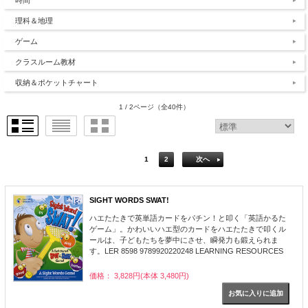
時間
理科＆地理
ゲーム
クラスルーム教材
収納＆ポケットチャート
1 / 2ページ
（全40件）
1
2
次へ
SIGHT WORDS SWAT!
ハエたたきで英単語カードをパチン！と叩く「英語かるた
ゲーム」。かわいいハエ型のカードをハエたたきで叩くル
ールは、子どもたちを夢中にさせ、瞬発力も鍛えられま
す。LER 8598 9789920220248 LEARNING RESOURCES
価格： 3,828円(本体 3,480円)