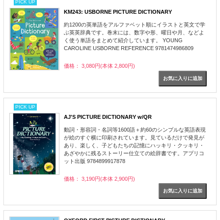
PICK UP
KM243: USBORNE PICTURE DICTIONARY
約1200の英単語をアルファベット順にイラストと英文で学
ぶ英英辞典です。巻末には、数字や形、曜日や月、などよ
く使う単語をまとめて紹介しています。 YOUNG
CAROLINE USBORNE REFERENCE 9781474986809
価格： 3,080円(本体 2,800円)
PICK UP
AJ'S PICTURE DICTIONARY w/QR
動詞・形容詞・名詞等1600語＋約60のシンプルな英語表現
が絵のすぐ横に印刷されています。見ているだけで発見が
あり、楽しく、子どもたちの記憶にハッキリ・クッキリ・
あざやかに残るストーリー仕立ての絵辞書です。アプリコ
ット出版 9784899917878
価格： 3,190円(本体 2,900円)