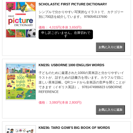
SCHOLASTIC FIRST PICTURE DICTIONARY
シンプルで分かりやすい写実的なイラストで、カテゴリー
別に700語を紹介しています。 9780545137690
価格： 4,015円(本体 3,650円)
申し訳ございません。在庫切れで
す
KM235: USBORNE 1000 ENGLISH WORDS
子どものために厳選された1000の英単語と分かりやすいイ
ラストが、話すための語彙力を培います。カラフルで目に
楽しい英単語帳。QRコードから全単語の音声を聞くことが
できます（イギリス英語）。 9781474986823 USBORNE
REFERENCE
価格： 3,080円(本体 2,800円)
KM236: TARO GOMI'S BIG BOOK OF WORDS