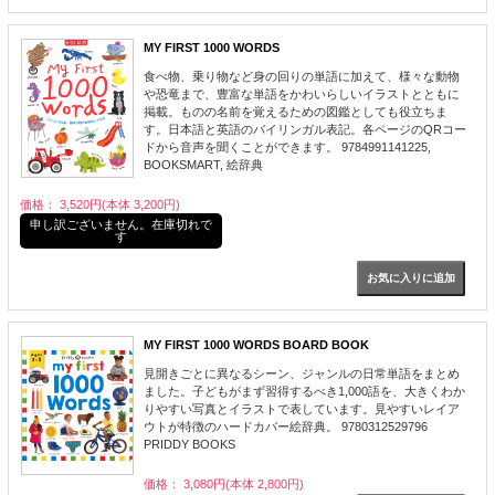
MY FIRST 1000 WORDS
食べ物、乗り物など身の回りの単語に加えて、様々な動物
や恐竜まで、豊富な単語をかわいらしいイラストとともに
掲載。ものの名前を覚えるための図鑑としても役立ちま
す。日本語と英語のバイリンガル表記。各ページのQRコー
ドから音声を聞くことができます。 9784991141225,
BOOKSMART, 絵辞典
価格： 3,520円(本体 3,200円)
申し訳ございません。在庫切れで
す
MY FIRST 1000 WORDS BOARD BOOK
見開きごとに異なるシーン、ジャンルの日常単語をまとめ
ました。子どもがまず習得するべき1,000語を、大きくわか
りやすい写真とイラストで表しています。見やすいレイア
ウトが特徴のハードカバー絵辞典。 9780312529796
PRIDDY BOOKS
価格： 3,080円(本体 2,800円)