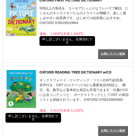
OXFORD FIRST PICTURE DICTIONARY
500以上の単語を、ユーモアたっぷりなフレーズで解説。た
くさんのキャラクターたちのイラストが満載で、楽しく親
しみやすい絵辞典です。はじめての絵辞典におすすめ。
OXFORD 9780199119844
価格： 1,584円(本体 1,440円)
申し訳ございません。在庫切れで
す
OXFORD READING TREE DICTIONARY w/CD
オックスフォード・リーディング・ツリー(ORT)絵辞典。
音声付き。ORT のステージ1-5から重要単語300語と、 曜
日、色、数字など基本的な単語も学習できます。付属のCD
には全コンテンツと、 ボーナストラックとしてORT の単語
リストも収録されています。 OXFORD 9780193955882
価格： 3,421円(本体 3,110円)
申し訳ございません。在庫切れで
す