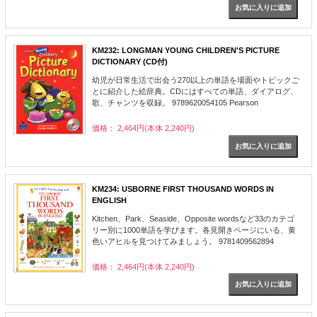
KM232: LONGMAN YOUNG CHILDREN'S PICTURE
DICTIONARY (CD付)
幼児が日常生活で出会う270以上の単語を場面やトピックご
とに紹介した絵辞典。CDにはすべての単語、ダイアログ、
歌、チャンツを収録。 9789620054105 Pearson
価格： 2,464円(本体 2,240円)
KM234: USBORNE FIRST THOUSAND WORDS IN
ENGLISH
Kitchen、Park、Seaside、Opposite wordsなど33のカテゴ
リー別に1000単語を学びます。各見開きページにいる、黄
色いアヒルを見つけてみましょう。 9781409562894
価格： 2,464円(本体 2,240円)