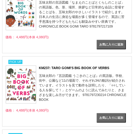
五味太郎の言語図鑑「なまえのことばとくらしのことば」
の英語版。色、形、場所、挨拶など日常的な会話に登場す
ることばを、五味太郎のやさしいイラストで紹介します。
日本人の生活に身近な場面が多く登場するので、英語に苦
手意識を持つ子どもたちにも馴染みやすい辞典です。
CHRONICLE BOOK GOMI TARO 9781797217109
価格： 4,488円(本体 4,080円)
PICK UP
KM237: TARO GOMI'S BIG BOOK OF VERBS
五味太郎の『言語図鑑 うごきのことば』の英語版。学校、
街中、公園など11の場面で、それぞれ34の動詞が紹介され
ています。イラストを見て動作を説明したり、「○○してい
る人を探して！」とゲームのように読んでみたりと、さま
ざまな楽しみ方ができます。 9781797230214 CHRONICLE
BOOK
価格： 4,488円(本体 4,080円)