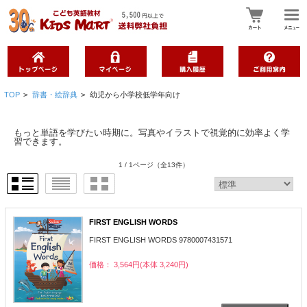
TOP
>
辞書・絵辞典
>
幼児から小学校低学年向け
もっと単語を学びたい時期に。写真やイラストで視覚的に効率よく学
習できます。
1 / 1ページ
（全13件）
FIRST ENGLISH WORDS
FIRST ENGLISH WORDS 9780007431571
価格： 3,564円(本体 3,240円)