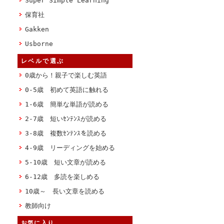
Super Simple Learning
保育社
Gakken
Usborne
レベルで選ぶ
0歳から！親子で楽しむ英語
0-5歳 初めて英語に触れる
1-6歳 簡単な単語が読める
2-7歳 短いｾﾝﾃﾝｽが読める
3-8歳 複数ｾﾝﾃﾝｽを読める
4-9歳 リーディングを始める
5-10歳 短い文章が読める
6-12歳 多読を楽しめる
10歳～ 長い文章を読める
教師向け
お気に入り