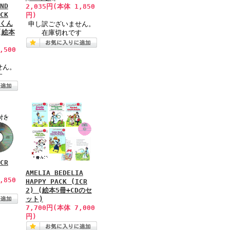
ND
2,035円(本体 1,850
CK
円)
まくん
申し訳ございません。
(絵本
在庫切れです
,500
せん。
す
CR
AMELIA BEDELIA
,850
HAPPY PACK (ICR
2) (絵本5冊+CDのセ
ット)
7,700円(本体 7,000
円)