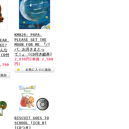
KM028: PAPA,
PLEASE GET THE
EAR,
MOON FOR ME 『パ
EE?
パ、お月さまとっ
んな
て！』 (CD付き絵本)
CD付
2,838円(本体 2,580
円)
,790
BISCUIT GOES TO
SCHOOL (ICR 0)
(CDつき)