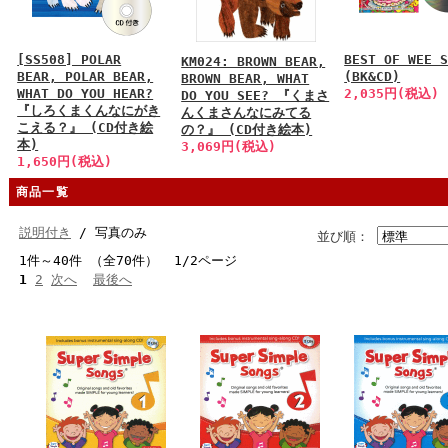
[SS508] POLAR
BEST OF WEE 
KM024: BROWN BEAR,
BEAR, POLAR BEAR,
(BK&CD)
BROWN BEAR, WHAT
WHAT DO YOU HEAR?
2,035円(税込)
DO YOU SEE? 『くまさ
『しろくまくんなにがき
んくまさんなにみてる
こえる？』 (CD付き絵
の？』 (CD付き絵本)
本)
3,069円(税込)
1,650円(税込)
商品一覧
説明付き
/ 写真のみ
並び順：
1件～40件 （全70件） 1/2ページ
1
2
次へ
最後へ