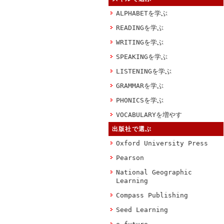
ALPHABETを学ぶ
READINGを学ぶ
WRITINGを学ぶ
SPEAKINGを学ぶ
LISTENINGを学ぶ
GRAMMARを学ぶ
PHONICSを学ぶ
VOCABULARYを増やす
出版社で選ぶ
Oxford University Press
Pearson
National Geographic
Learning
Compass Publishing
Seed Learning