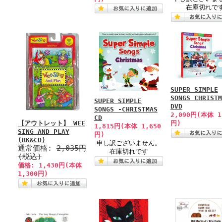
在庫切れで
SUPER SIMPLE
SONGS CHRISTM
SUPER SIMPLE
DVD
SONGS -CHRISTMAS
2,090円(本体 1
CD
【アウトレット】 WEE
円)
1,815円(本体 1,650
SING AND PLAY
円)
(BK&CD)
申し訳ございません。
通常価格:
2,035円
在庫切れです
(税込)
価格: 1,430円(本体
1,300円)