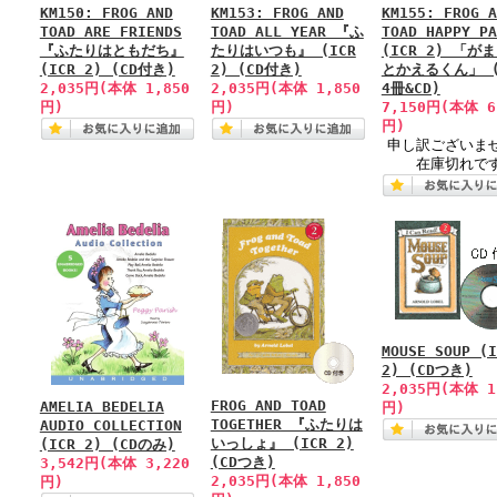
KM150: FROG AND
KM153: FROG AND
KM155: FROG A
TOAD ARE FRIENDS
TOAD ALL YEAR 『ふ
TOAD HAPPY PA
『ふたりはともだち』
たりはいつも』 (ICR
(ICR 2) 「が
(ICR 2) (CD付き)
2) (CD付き)
とかえるくん」 
2,035円(本体 1,850
2,035円(本体 1,850
4冊&CD)
円)
円)
7,150円(本体 6
円)
申し訳ございま
在庫切れで
MOUSE SOUP (I
2) (CDつき)
2,035円(本体 1
FROG AND TOAD
AMELIA BEDELIA
円)
TOGETHER 『ふたりは
AUDIO COLLECTION
いっしょ』 (ICR 2)
(ICR 2) (CDのみ)
(CDつき)
3,542円(本体 3,220
2,035円(本体 1,850
円)