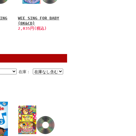
SING
WEE SING FOR BABY
(BK&CD)
2,035円(税込)
在庫：