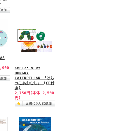
す
AS
,900
KM012: VERY
HUNGRY
CATERPILLAR 『はら
ぺこあおむし』 (CD付
き)
2,750円(本体 2,500
円)