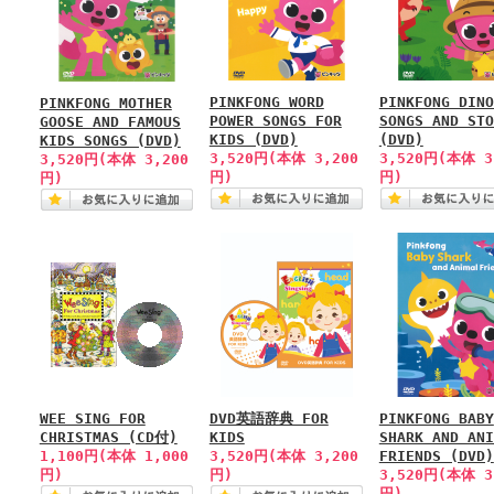
PINKFONG WORD
PINKFONG DINO
PINKFONG MOTHER
POWER SONGS FOR
SONGS AND STO
GOOSE AND FAMOUS
KIDS (DVD)
(DVD)
KIDS SONGS (DVD)
3,520円(本体 3,200
3,520円(本体 3
3,520円(本体 3,200
円)
円)
円)
WEE SING FOR
DVD英語辞典 FOR
PINKFONG BABY
CHRISTMAS (CD付)
KIDS
SHARK AND ANI
1,100円(本体 1,000
3,520円(本体 3,200
FRIENDS (DVD)
円)
円)
3,520円(本体 3
円)