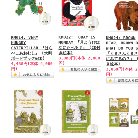
KM022: TODAY IS
KM014: VERY
KM024: BROWN
MONDAY 『月ようびは
HUNGRY
BEAR, BROWN B
なにたべる？』 (CD付
CATERPILLAR 『はら
WHAT DO YOU S
き絵本)
ぺこあおむし』 (大判
『くまさんくまさ
3,080円(本体 2,800
ボードブック&CD)
にみてるの？』 (
円)
4,488円(本体 4,080
き絵本)
円)
3,069円(本体 2
円)