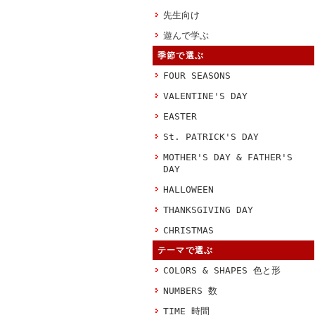
先生向け
遊んで学ぶ
季節で選ぶ
FOUR SEASONS
VALENTINE'S DAY
EASTER
St. PATRICK'S DAY
MOTHER'S DAY & FATHER'S
DAY
HALLOWEEN
THANKSGIVING DAY
CHRISTMAS
テーマで選ぶ
COLORS & SHAPES 色と形
NUMBERS 数
TIME 時間