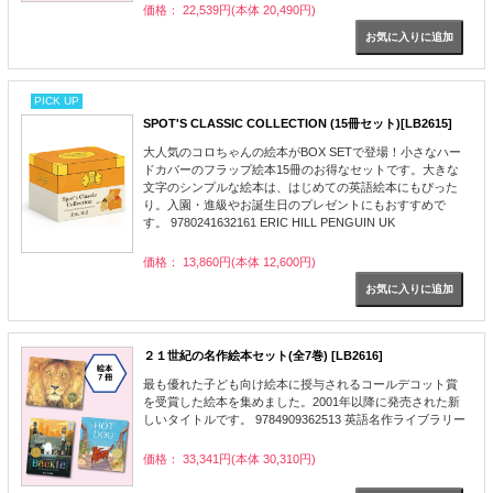
価格： 22,539円(本体 20,490円)
PICK UP
SPOT'S CLASSIC COLLECTION (15冊セット)[LB2615]
大人気のコロちゃんの絵本がBOX SETで登場！小さなハー
ドカバーのフラップ絵本15冊のお得なセットです。大きな
文字のシンプルな絵本は、はじめての英語絵本にもぴった
り。入園・進級やお誕生日のプレゼントにもおすすめで
す。 9780241632161 ERIC HILL PENGUIN UK
価格： 13,860円(本体 12,600円)
２１世紀の名作絵本セット(全7巻) [LB2616]
最も優れた子ども向け絵本に授与されるコールデコット賞
を受賞した絵本を集めました。2001年以降に発売された新
しいタイトルです。 9784909362513 英語名作ライブラリー
価格： 33,341円(本体 30,310円)