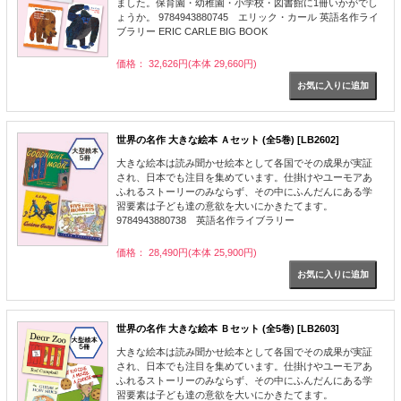
ました。保育園・幼稚園・小学校・図書館に1冊いかがでし
ょうか。 9784943880745 エリック・カール 英語名作ライ
ブラリー ERIC CARLE BIG BOOK
価格： 32,626円(本体 29,660円)
世界の名作 大きな絵本 Ａセット (全5巻) [LB2602]
大きな絵本は読み聞かせ絵本として各国でその成果が実証
され、日本でも注目を集めています。仕掛けやユーモアあ
ふれるストーリーのみならず、その中にふんだんにある学
習要素は子ども達の意欲を大いにかきたてます。
9784943880738 英語名作ライブラリー
価格： 28,490円(本体 25,900円)
世界の名作 大きな絵本 Ｂセット (全5巻) [LB2603]
大きな絵本は読み聞かせ絵本として各国でその成果が実証
され、日本でも注目を集めています。仕掛けやユーモアあ
ふれるストーリーのみならず、その中にふんだんにある学
習要素は子ども達の意欲を大いにかきたてます。