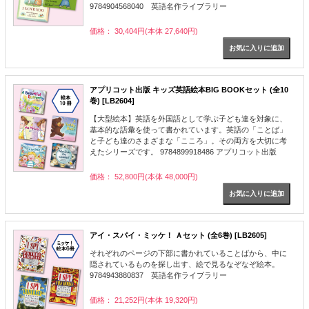
9784904568040 英語名作ライブラリー
価格： 30,404円(本体 27,640円)
アプリコット出版 キッズ英語絵本BIG BOOKセット (全10
巻) [LB2604]
【大型絵本】英語を外国語として学ぶ子ども達を対象に、
基本的な語彙を使って書かれています。英語の「ことば」
と子ども達のさまざまな「こころ」。その両方を大切に考
えたシリーズです。 9784899918486 アプリコット出版
価格： 52,800円(本体 48,000円)
アイ・スパイ・ミッケ！ Ａセット (全6巻) [LB2605]
それぞれのページの下部に書かれていることばから、中に
隠されているものを探し出す、絵で見るなぞなぞ絵本。
9784943880837 英語名作ライブラリー
価格： 21,252円(本体 19,320円)