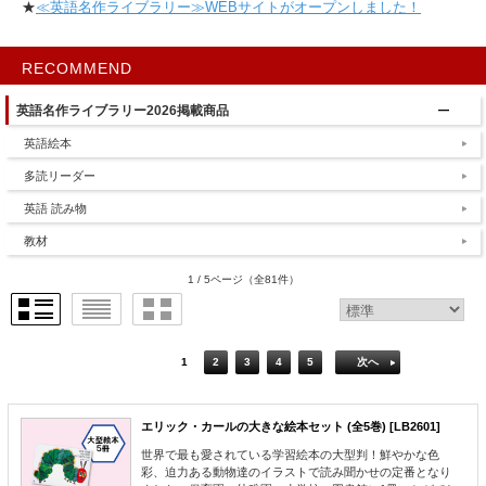
★
≪英語名作ライブラリー≫WEBサイトがオープンしました！
RECOMMEND
英語名作ライブラリー2026掲載商品
英語絵本
多読リーダー
英語 読み物
教材
1 / 5ページ
（全81件）
1
2
3
4
5
次へ
エリック・カールの大きな絵本セット (全5巻) [LB2601]
世界で最も愛されている学習絵本の大型判！鮮やかな色
彩、迫力ある動物達のイラストで読み聞かせの定番となり