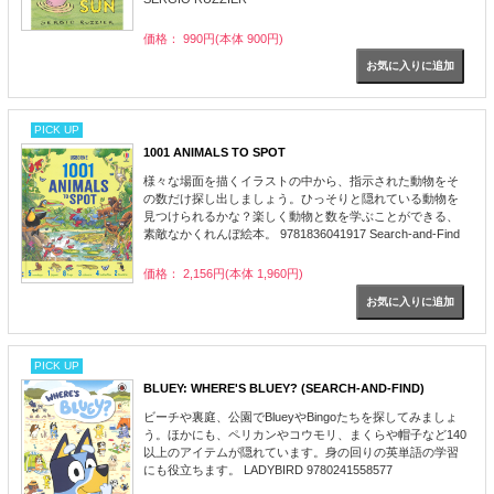
価格： 990円(本体 900円)
PICK UP
1001 ANIMALS TO SPOT
様々な場面を描くイラストの中から、指示された動物をそ
の数だけ探し出しましょう。ひっそりと隠れている動物を
見つけられるかな？楽しく動物と数を学ぶことができる、
素敵なかくれんぼ絵本。 9781836041917 Search-and-Find
価格： 2,156円(本体 1,960円)
PICK UP
BLUEY: WHERE'S BLUEY? (SEARCH-AND-FIND)
ビーチや裏庭、公園でBlueyやBingoたちを探してみましょ
う。ほかにも、ペリカンやコウモリ、まくらや帽子など140
以上のアイテムが隠れています。身の回りの英単語の学習
にも役立ちます。 LADYBIRD 9780241558577