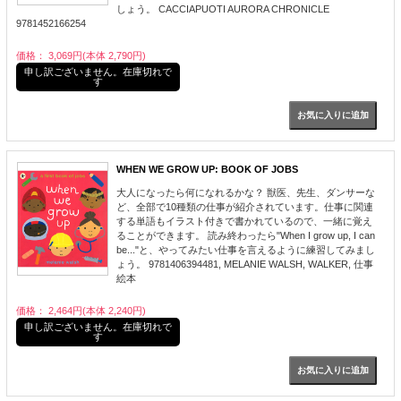
しょう。 CACCIAPUOTI AURORA CHRONICLE
9781452166254
価格： 3,069円(本体 2,790円)
申し訳ございません。在庫切れで
す
WHEN WE GROW UP: BOOK OF JOBS
大人になったら何になれるかな？ 獣医、先生、ダンサーな
ど、全部で10種類の仕事が紹介されています。仕事に関連
する単語もイラスト付きで書かれているので、一緒に覚え
ることができます。 読み終わったら"When I grow up, I can
be..."と、やってみたい仕事を言えるように練習してみまし
ょう。 9781406394481, MELANIE WALSH, WALKER, 仕事
絵本
価格： 2,464円(本体 2,240円)
申し訳ございません。在庫切れで
す