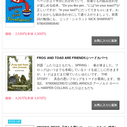
ページが上下半分にわかれていて、何通りもの組み合わせ
が楽しめる絵本。"Do you like jam…"には"on your toast?"が
正しいですが、"in your bed?"にだってできちゃいます。わ
ざとおかしな組み合わせにして盛り上がりましょう。前置
詞の勉強にも。 ニック・シャラット NICK SHARRATT
9780439950640
価格： 2,530円(本体 2,300円)
FROG AND TOAD ARE FRIENDS (ハードカバー)
邦題「ふたりはともだち」 SPRING： 春が来ました。フ
ロッグはいつまでも冬眠しているト-ドを起こしに行きます
が、ト-ドはまだまだ寝ていたいみたいです。 THE
STORY： 具合の悪いフロッグをトードが看病します。 他
3話。 9780060239572 LOBEL ARNOLD アーノルド ローベ
ル HARPER COLLINS ふたりはともだち
価格： 4,257円(本体 3,870円)
PICK UP