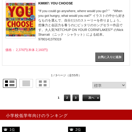
KM087: YOU CHOOSE
“If you could go anywhere, where would you go? ” “When
you got hungry, what would you eat?” イラストの中から好き
なものを選んで、自分だけのストーリーを作りましょう。
想像力と会話力を養うのにピッタリのロングセラー作品で
す。大人気"KETCHUP ON YOUR CORNFLAKES?" のNick
Sharratt （ニック・シャラット）による絵本。
9780141379319
価格： 2,376円(本体 2,160円)
1 / 3ページ
（全55件）
1
2
3
次へ
小学校低学年向けのランキング
1位
2位