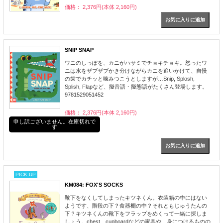
価格： 2,376円(本体 2,160円)
SNIP SNAP
ワニのしっぽを、カニがハサミでチョキチョキ。怒ったワ
ニは水をザブザブかき分けながらカニを追いかけて、自慢
の歯でカチッと噛みつこうとしますが…Snip, Splosh,
Splish, Flapなど、擬音語・擬態語がたくさん登場します。
9781529051452
価格： 2,376円(本体 2,160円)
申し訳ございません。在庫切れで
す
PICK UP
KM084: FOX'S SOCKS
靴下をなくしてしまったキツネくん。衣装箱の中にはない
ようです、階段の下？食器棚の中？それともじゅうたんの
下？キツネくんの靴下をフラップをめくって一緒に探しま
しょう。chest、cupboardなどの家具や、身につけるものの