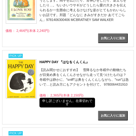
うとします。両手を広げたり、背伸びをしたり、逆立ちを
したり…。ちいさいウサギがどうしたら愛の大きさを伝え
られるか一生懸命に考えるけなげな姿がとてもかわいらし
いお話です。邦題「どんなに きみがすきだか あててごら
ん」9781406300406 MCBRATNEY SAM WALKER
価格： 2,464円(本体 2,240円)
PICK UP
HAPPY DAY 『はなをくんくん』
【読み聞かせにおすすめ】 雪降るなか冬眠中の動物たち
が目覚め鼻をくんくんさせながら走って見つけたものは？
冬眠中は静かに、"sniff"は鼻をくんくんしながら、"run"は急
いで…と読み方にもアクセントを付けて。 9780064431910
価格： 2,365円(本体 2,150円)
申し訳ございません。在庫切れで
す
PICK UP