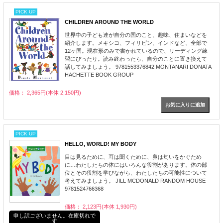
PICK UP
CHILDREN AROUND THE WORLD
世界中の子ども達が自分の国のこと、趣味、住まいなどを
紹介します。メキシコ、フィリピン、インドなど、全部で
12ヶ国。現在形のみで書かれているので、リーディング練
習にぴったり。読み終わったら、自分のことに置き換えて
話してみましょう。 9781553376842 MONTANARI DONATA
HACHETTE BOOK GROUP
価格： 2,365円(本体 2,150円)
PICK UP
HELLO, WORLD! MY BODY
目は見るために、耳は聞くために、鼻は匂いをかぐため
に…わたしたちの体にはいろんな役割があります。体の部
位とその役割を学びながら、わたしたちの可能性について
考えてみましょう。 JILL MCDONALD RANDOM HOUSE
9781524766368
価格： 2,123円(本体 1,930円)
申し訳ございません。在庫切れで
す