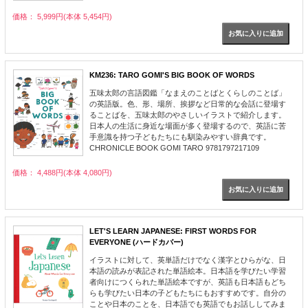
価格： 5,999円(本体 5,454円)
KM236: TARO GOMI'S BIG BOOK OF WORDS
五味太郎の言語図鑑「なまえのことばとくらしのことば」
の英語版。色、形、場所、挨拶など日常的な会話に登場す
ることばを、五味太郎のやさしいイラストで紹介します。
日本人の生活に身近な場面が多く登場するので、英語に苦
手意識を持つ子どもたちにも馴染みやすい辞典です。
CHRONICLE BOOK GOMI TARO 9781797217109
価格： 4,488円(本体 4,080円)
LET'S LEARN JAPANESE: FIRST WORDS FOR
EVERYONE (ハードカバー)
イラストに対して、英単語だけでなく漢字とひらがな、日
本語の読みが表記された単語絵本。日本語を学びたい学習
者向けにつくられた単語絵本ですが、英語も日本語もどち
らも学びたい日本の子どもたちにもおすすめです。自分の
ことや日本のことを、日本語でも英語でもお話ししてみま