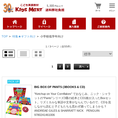
TOP
>
特集★ギフト向け
>
小学校低学年向け
1 / 3ページ
（全55件）
1
2
3
次へ
PICK UP
BIG BOX OF PANTS (3BOOKS & CD)
"Ketchup on Your Cornflakes" でおなじみ、ニック・シャラ
ットの“Pants”シリーズ3冊の絵本とCD1枚が入ったBoxセッ
ト。リズミカルな単語や文章がならんでいるので、CDを流
しながら読むと子どもたちも思わず踊ってしまうかも？
ANDREAE GILES & SHARRATT NICK PENGUIN
9780241461006