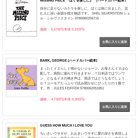
MISSING PIECE 『ぼくを探しに』 （ハードカバー絵本）
自分に足りないカケラを探しに、ぼくは旅に出ました。読
む人に深い余韻を残す物語です。 SHEL SILVERSTEIN シェ
ル・シルヴァスタイン 9780060256715
価格： 5,676円(本体 5,160円)
BARK, GEORGE (ハードカバー絵本)
まったくイヌらしく鳴かないジョージ。お母さんイヌは心
配して、病院に連れて行きますが…？日本語ではワンワ
ン、となるイヌの鳴き声は、英語ではどうなるでしょう
か？ユーモアたっぷりで読み聞かせにぴったりの１冊で
す。作：JULES FEIFFER 9780062051851
価格： 4,730円(本体 4,300円)
GUESS HOW MUCH I LOVE YOU
ちいさいウサギが、おおきいウサギに愛の深さを表現しよ