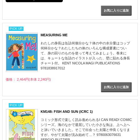
PICK UP
MEASURING ME
わたしの身長は缶詰何個分かな？体の中の水分量はコップ
何杯分かな？わたしたちの体のいろんな構成要素につい
て、身の回りのものを使って考えてみましょう。巻末に
は、キュートな缶詰のイラストが入った、壁に貼れる身長
チャート付。 KENT NICOLA MAGI PUBLICATIONS
9781838917012
価格： 2,464円(本体 2,240円)
PICK UP
KM148: FISH AND SUN (ICRC 1)
コミック形式で楽しく読み進められるI CAN READ! COMIC
シリーズ。海のなかで退屈していた小さな魚は、上へ上へ
と泳いでいきました。そこで出会った太陽と仲良くなりま
すが、やがて太陽が沈み始めて…？ 9780063076631
SERGIO RUZZIER