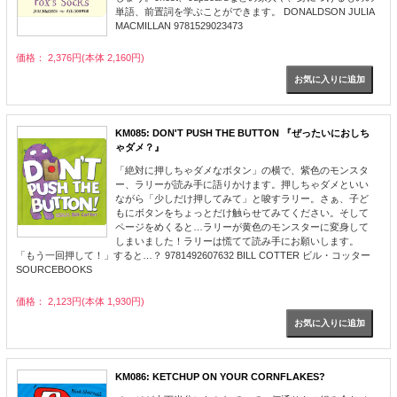
単語、前置詞を学ぶことができます。 DONALDSON JULIA
MACMILLAN 9781529023473
価格： 2,376円(本体 2,160円)
KM085: DON'T PUSH THE BUTTON 『ぜったいにおしち
ゃダメ？』
「絶対に押しちゃダメなボタン」の横で、紫色のモンスタ
ー、ラリーが読み手に語りかけます。押しちゃダメといい
ながら「少しだけ押してみて」と唆すラリー。さぁ、子ど
もにボタンをちょっとだけ触らせてみてください。そして
ページをめくると…ラリーが黄色のモンスターに変身して
しまいました！ラリーは慌てて読み手にお願いします。
「もう一回押して！」すると…？ 9781492607632 BILL COTTER ビル・コッター
SOURCEBOOKS
価格： 2,123円(本体 1,930円)
KM086: KETCHUP ON YOUR CORNFLAKES?