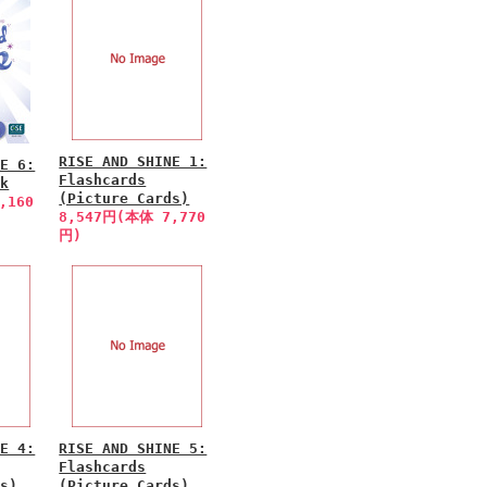
RISE AND SHINE 1:
NE 6:
Flashcards
ok
(Picture Cards)
,160
8,547円(本体 7,770
円)
NE 4:
RISE AND SHINE 5:
Flashcards
ds)
(Picture Cards)