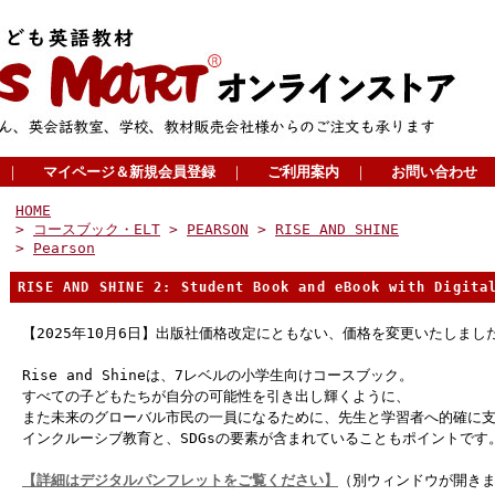
｜
マイページ＆新規会員登録
｜
ご利用案内
｜
お問い合わせ
HOME
>
コースブック・ELT
>
PEARSON
>
RISE AND SHINE
>
Pearson
RISE AND SHINE 2: Student Book and eBook with Digita
【2025年10月6日】出版社価格改定にともない、価格を変更いたしまし
Rise and Shineは、7レベルの小学生向けコースブック。
すべての子どもたちが自分の可能性を引き出し輝くように、
また未来のグローバル市民の一員になるために、先生と学習者へ的確に
インクルーシブ教育と、SDGsの要素が含まれていることもポイントです
【詳細はデジタルパンフレットをご覧ください】
（別ウィンドウが開き