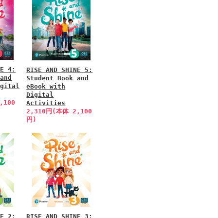
NE 4:
RISE AND SHINE 5:
 and
Student Book and
igital
eBook with
Digital
,100
Activities
2,310円(本体 2,100
円)
NE 2:
RISE AND SHINE 3: