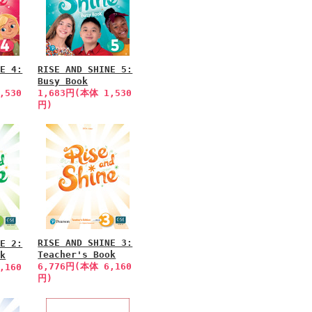
NE 4:
RISE AND SHINE 5:
Busy Book
,530
1,683円(本体 1,530
円)
RISE AND SHINE 3:
NE 2:
Teacher's Book
ok
6,776円(本体 6,160
,160
円)