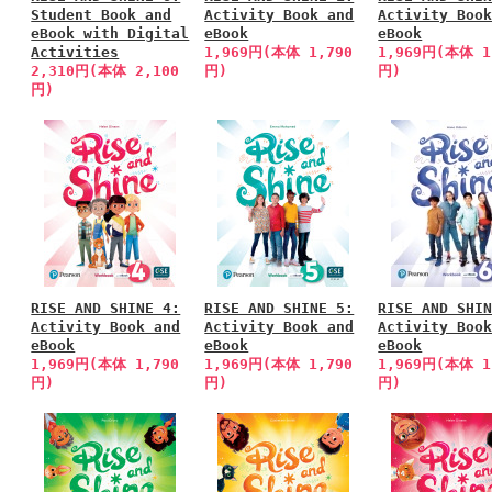
Student Book and
Activity Book and
Activity Boo
eBook with Digital
eBook
eBook
Activities
1,969円(本体 1,790
1,969円(本体 1
2,310円(本体 2,100
円)
円)
円)
RISE AND SHINE 4:
RISE AND SHINE 5:
RISE AND SHI
Activity Book and
Activity Book and
Activity Boo
eBook
eBook
eBook
1,969円(本体 1,790
1,969円(本体 1,790
1,969円(本体 1
円)
円)
円)