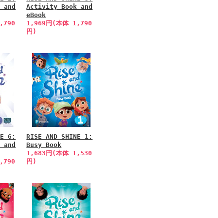
k and
Activity Book and
eBook
,790
1,969円(本体 1,790
円)
NE 6:
RISE AND SHINE 1:
k and
Busy Book
1,683円(本体 1,530
,790
円)