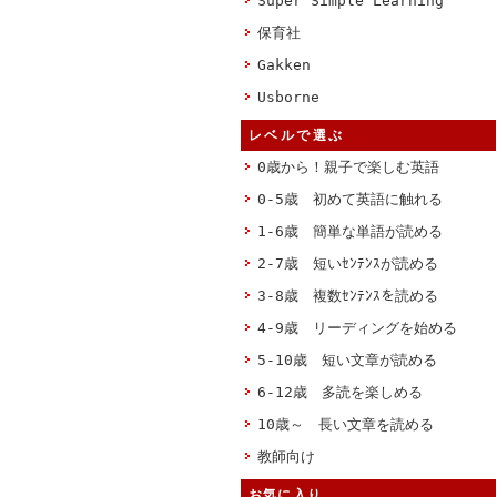
Super Simple Learning
保育社
Gakken
Usborne
レベルで選ぶ
0歳から！親子で楽しむ英語
0-5歳 初めて英語に触れる
1-6歳 簡単な単語が読める
2-7歳 短いｾﾝﾃﾝｽが読める
3-8歳 複数ｾﾝﾃﾝｽを読める
4-9歳 リーディングを始める
5-10歳 短い文章が読める
6-12歳 多読を楽しめる
10歳～ 長い文章を読める
教師向け
お気に入り