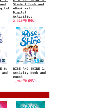
NE 3:
RISE AND SHINE 4:
 and
Student Book and
igital
eBook with
Digital
Activities
2,310円(税込)
NE 6:
RISE AND SHINE 1:
k and
Activity Book and
eBook
1,969円(税込)