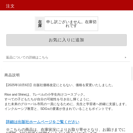
注文
在
申し訳ございません。在庫切
庫
れです
返品についての詳細はこちら
商品説明
【2025年10月6日】出版社価格改定にともない、価格を変更いたしました。
Rise and Shineは、7レベルの小学生向けコースブック。
すべての子どもたちが自分の可能性を引き出し輝くように、
また未来のグローバル市民の一員になるために、先生と学習者へ的確に支援します。
インクルーシブ教育と、SDGsの要素が含まれていることもポイントです。
詳細は出版社ホームページをご覧ください
※こちらの商品は、在庫状況によりお取り寄せとなり、お届けまでに