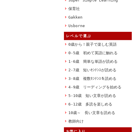
Super Simple Learning
保育社
Gakken
Usborne
レベルで選ぶ
0歳から！親子で楽しむ英語
0-5歳 初めて英語に触れる
1-6歳 簡単な単語が読める
2-7歳 短いｾﾝﾃﾝｽが読める
3-8歳 複数ｾﾝﾃﾝｽを読める
4-9歳 リーディングを始める
5-10歳 短い文章が読める
6-12歳 多読を楽しめる
10歳～ 長い文章を読める
教師向け
お気に入り