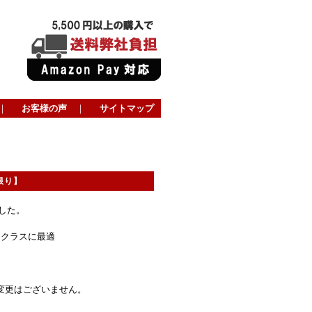
｜
お客様の声
｜
サイトマップ
庫限り】
した。
けクラスに最適
変更はございません。