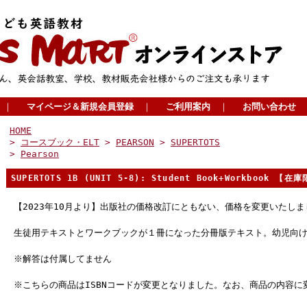
｜
マイページ＆新規会員登録
｜
ご利用案内
｜
お問い合わせ
HOME
>
コースブック・ELT
>
PEARSON
>
SUPERTOTS
>
Pearson
SUPERTOTS 1B (UNIT 5-8): Student Book+Workbook 【在
【2023年10月より】出版社の価格改訂にともない、価格を変更いたしま
生徒用テキストとワークブックが１冊になった分冊版テキスト。幼児向
※解答は付属してません
※こちらの商品はISBNコードが変更となりました。なお、商品の内容に