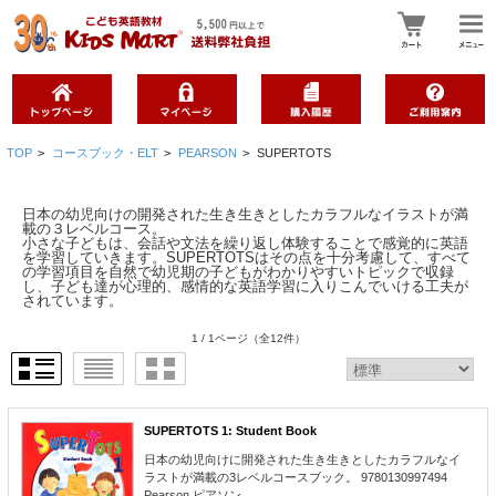
TOP
>
コースブック・ELT
>
PEARSON
>
SUPERTOTS
日本の幼児向けの開発された生き生きとしたカラフルなイラストが満
載の３レベルコース。
小さな子どもは、会話や文法を繰り返し体験することで感覚的に英語
を学習していきます。SUPERTOTSはその点を十分考慮して、すべて
の学習項目を自然で幼児期の子どもがわかりやすいトピックで収録
し、子ども達が心理的、感情的な英語学習に入りこんでいける工夫が
されています。
1 / 1ページ
（全12件）
SUPERTOTS 1: Student Book
日本の幼児向けに開発された生き生きとしたカラフルなイ
ラストが満載の3レベルコースブック。 9780130997494
Pearson ピアソン