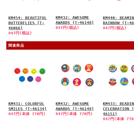
KM432: AWESOME
KM454: BEAUTIFUL
KM440: BEAMI
AWARDS (T-46148)
BUTTERFLIES (T-
RAINBOW (T-4
847円(税込)
46066)
847円(税込)
847円(税込)
関連商品
KM431: COLORFUL
KM432: AWESOME
KM433: READI
SMILES (T-46134)
AWARDS (T-46148)
CELEBRATION 
847円(本体 770円)
847円(本体 770円)
46151)
847円(本体 77