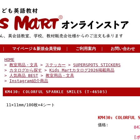
｜
マイページ＆新規会員登録
｜
ご利用案内
｜
お問い合わせ
HOME
>
教室用品・文具
>
ステッカー
>
SUPERSPOTS STICKERS
>
カタログから探す
>
Kids Martカタログ2026掲載商品
>
人気商品 BEST
>
教室用品・文具
>
Instagram紹介商品
KM430: COLORFUL SPARKLE SMILES (T-46505)
11×11mm/100枚×4シート
KM430: COLORFUL 
価格:
84
[