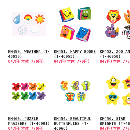
KM450: WEATHER (T-
KM451: HAPPY BOOKS
KM452: ZOO A
46039)
(T-46053)
(T-46058)
847円(本体 770円)
847円(本体 770円)
847円(本体 77
KM460: PUZZLE
KM454: BEAUTIFUL
KM456: STAR
PRAISERS (T-46081)
BUTTERFLIES (T-
BRIGHTS (T-4
847円(本体 770円)
46066)
847円(本体 77