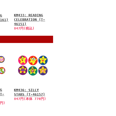
KM433: READING
NG
CELEBRATION (T-
6161)
46151)
847円(税込)
NG
KM436: SILLY
(T-
STARS (T-46157)
847円(本体 770円)
0円)