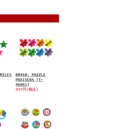
SMILES
KM460: PUZZLE
PRAISERS (T-
46081)
847円(税込)