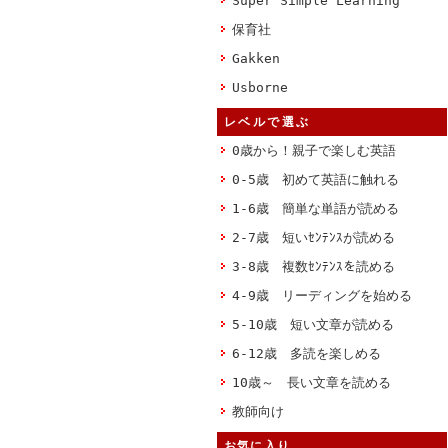
Super Simple Learning
保育社
Gakken
Usborne
レベルで選ぶ
0歳から！親子で楽しむ英語
0-5歳 初めて英語に触れる
1-6歳 簡単な単語が読める
2-7歳 短いｾﾝﾃﾝｽが読める
3-8歳 複数ｾﾝﾃﾝｽを読める
4-9歳 リーディングを始める
5-10歳 短い文章が読める
6-12歳 多読を楽しめる
10歳～ 長い文章を読める
教師向け
お気に入り