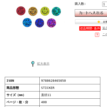
購入数:
返
こ
拡大表示
ISBN
9788628465050
商品形態
STICKER
サイズ（mm）
直径11
ページ・枚・分
400