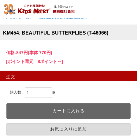
TOP
>
教室用品・文具
>
ステッカー
>
SUPERSHAPES STICKERS
>
カタログから探す
>
Kids Martカタログ2026掲載商品
KM454: BEAUTIFUL BUTTERFLIES (T-46066)
価格:
847円
(本体 770円)
[ポイント還元 8ポイント～]
注文
購入数：
個