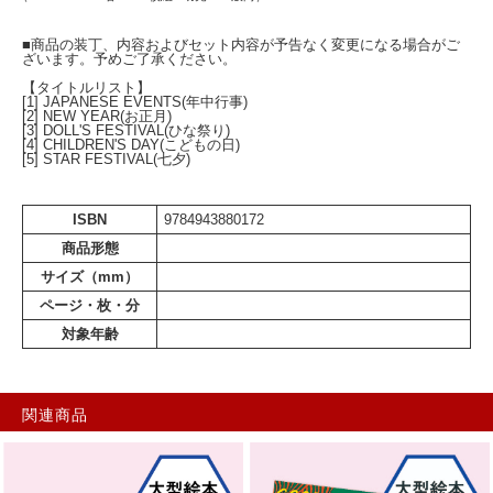
■商品の装丁、内容およびセット内容が予告なく変更になる場合がご
ざいます。予めご了承ください。
【タイトルリスト】
[1] JAPANESE EVENTS(年中行事)
[2] NEW YEAR(お正月)
[3] DOLL'S FESTIVAL(ひな祭り)
[4] CHILDREN'S DAY(こどもの日)
[5] STAR FESTIVAL(七夕)
ISBN
9784943880172
商品形態
サイズ（mm）
ページ・枚・分
対象年齢
関連商品