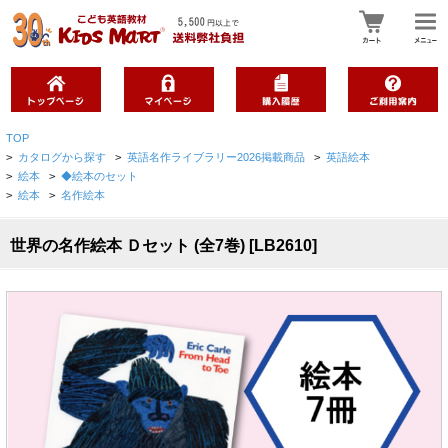
TOP
>
カタログから探す
>
英語名作ライブラリー2026掲載商品
>
英語絵本
>
絵本
>
◆絵本のセット
>
絵本
>
名作絵本
世界の名作絵本 Ｄセット (全7巻) [LB2610]