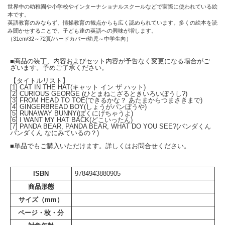
世界中の幼稚園や小学校やインターナショナルスクールなどで実際に使われている絵
本です。
英語教育のみならず、情操教育の観点からも広く認められています。多くの絵本を読
み聞かせすることで、子ども達の英語への興味が増します。
（31cm/32～72頁/ハードカバー/幼児～中学生向）
■商品の装丁、内容およびセット内容が予告なく変更になる場合がご
ざいます。予めご了承ください。
【タイトルリスト】
[1] CAT IN THE HAT(キャット イン ザ ハット)
[2] CURIOUS GEORGE (ひとまねこざるときいろいぼうし?)
[3] FROM HEAD TO TOE(できるかな？ あたまからつまさきまで)
[4] GINGERBREAD BOY(しょうがパンぼうや)
[5] RUNAWAY BUNNY(ぼくにげちゃうよ)
[6] I WANT MY HAT BACK(どこいったん)
[7] PANDA BEAR, PANDA BEAR, WHAT DO YOU SEE?(パンダくん
パンダくん なにみているの？)
■単品でもご購入いただけます。詳しくはお問合せください。
ISBN
9784943880905
商品形態
サイズ（mm）
ページ・枚・分