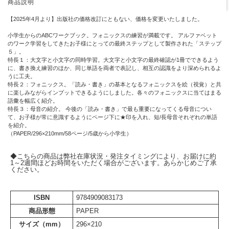
商品説明
【2025年4月より】出版社の価格改訂にともない、価格を変更いたしました。
小学生からのABCワークブック。フォニックスの練習が満載です。 アルファベット
のワーク学習をしてきたお子様にとっての最終ステップとして製作された「ステップ
５」。
特長１：大文字と小文字の同時学習。大文字と小文字の最終確認が1冊でできるよう
に、書き換え練習のほか、同じ単語を両者で表記し、相互の認識をより深められるよ
うに工夫。
特長２：フォニックス。「読み・書き」の基本となるフォニックスを絵（視覚）と共
に楽しみながらインプットできるようにしました。各々のフォニックスに当てはまる
語彙を幅広く紹介。
特長３：母音の紹介。 今後の「読み・書き」で最も重要になってくる母音につい
て、お子様が常に意識するようにページ下に★印を入れ、短/長母音それぞれの単語
を紹介。
（PAPER/296×210mm/58ページ/5歳から小学生）
◆こちらの商品は弊社在庫状況・発注タイミングにより、お届けに約
1～2週間ほどお時間をいただく場合がございます。あらかじめご了承
ください。
ISBN
9784909083173
商品形態
PAPER
サイズ（mm）
296×210