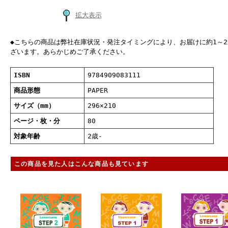
拡大表示
◆こちらの商品は弊社在庫状況・発注タイミングにより、お届けに約1～
ざいます。あらかじめご了承ください。
ISBN
9784909083111
商品形態
PAPER
サイズ（mm）
296×210
ページ・枚・分
80
対象年齢
2歳-
この商品を見た人はこんな商品も見ています