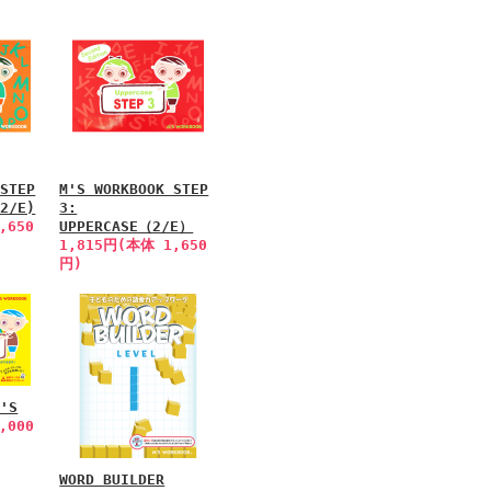
 STEP
M'S WORKBOOK STEP
(2/E)
3:
,650
UPPERCASE（2/E）
1,815円(本体 1,650
円)
C'S
,000
WORD BUILDER