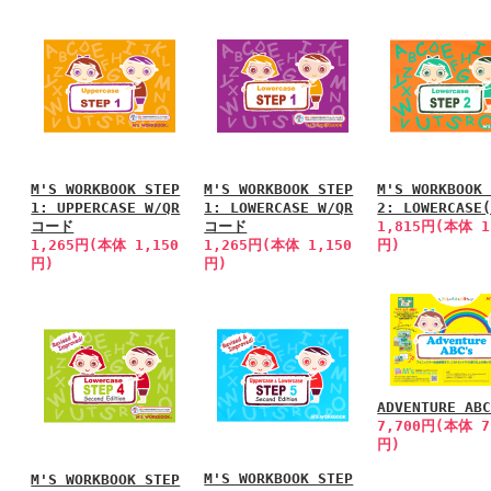
M'S WORKBOOK STEP
M'S WORKBOOK STEP
M'S WORKBOOK
1: UPPERCASE W/QR
1: LOWERCASE W/QR
2: LOWERCASE
コード
コード
1,815円(本体 1
1,265円(本体 1,150
1,265円(本体 1,150
円)
円)
円)
ADVENTURE AB
7,700円(本体 7
円)
M'S WORKBOOK STEP
M'S WORKBOOK STEP