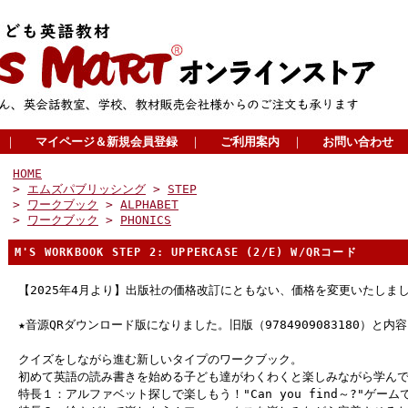
｜
マイページ＆新規会員登録
｜
ご利用案内
｜
お問い合わせ
HOME
>
エムズパブリッシング
>
STEP
>
ワークブック
>
ALPHABET
>
ワークブック
>
PHONICS
M'S WORKBOOK STEP 2: UPPERCASE (2/E) W/QRコード
【2025年4月より】出版社の価格改訂にともない、価格を変更いたしま
★音源QRダウンロード版になりました。旧版（9784909083180）と
クイズをしながら進む新しいタイプのワークブック。
初めて英語の読み書きを始める子ども達がわくわくと楽しみながら学ん
特長１：アルファベット探しで楽しもう！"Can you find～?"ゲー