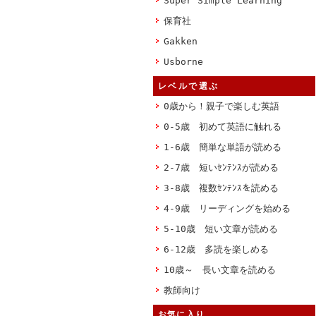
Super Simple Learning
保育社
Gakken
Usborne
レベルで選ぶ
0歳から！親子で楽しむ英語
0-5歳 初めて英語に触れる
1-6歳 簡単な単語が読める
2-7歳 短いｾﾝﾃﾝｽが読める
3-8歳 複数ｾﾝﾃﾝｽを読める
4-9歳 リーディングを始める
5-10歳 短い文章が読める
6-12歳 多読を楽しめる
10歳～ 長い文章を読める
教師向け
お気に入り