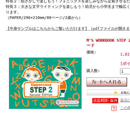
特長２：絵さがしで楽しもう！フォニックスを楽しみながら定着させる
特長３：大きな文字ライティングを楽しもう！幼児から小学生まで幅広
ります。
（PAPER/296×210mm/80ページ/2歳から）
【中身サンプルはこちらからご覧いただけます】（pdfファイルが開きま
M'S WORKBOOK STEP 
ード
価格:
1,8
[ポ
購入数:
返品
この