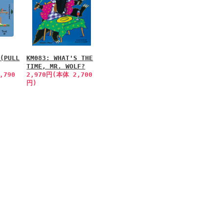
 (PULL
KM083: WHAT'S THE
TIME, MR. WOLF?
,790
2,970円(本体 2,700
円)