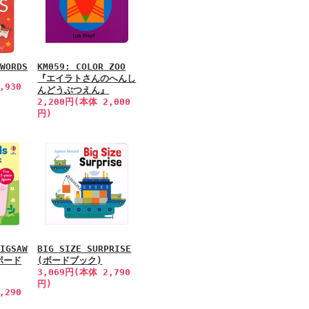
 WORDS
KM059: COLOR ZOO
『エイラトさんのへんし
,930
んどうぶつえん』
2,200円(本体 2,000
円)
JIGSAW
BIG SIZE SURPRISE
(ボード
(ボードブック)
3,069円(本体 2,790
円)
,290