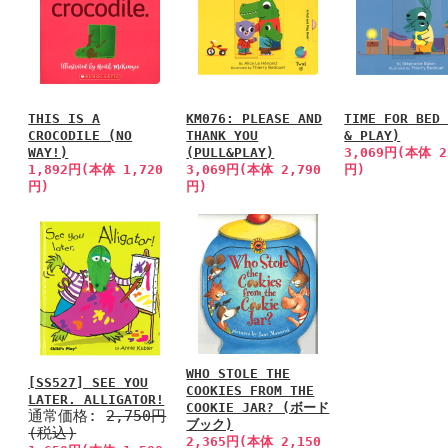
THIS IS A
KM076: PLEASE AND
TIME FOR BED
CROCODILE (NO
THANK YOU
& PLAY)
WAY!)
(PULL&PLAY)
3,069円(本体 2
1,892円(本体 1,720
3,069円(本体 2,790
円)
円)
円)
WHO STOLE THE
[SS527] SEE YOU
COOKIES FROM THE
LATER. ALLIGATOR!
COOKIE JAR? (ボード
通常価格:
2,750円
ブック)
(税込)
2,365円(本体 2,150