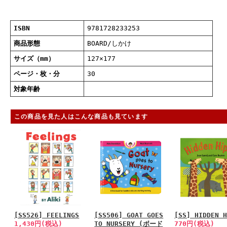
ISBN
9781728233253
商品形態
BOARD/しかけ
サイズ（mm）
127×177
ページ・枚・分
30
対象年齢
この商品を見た人はこんな商品も見ています
[SS526] FEELINGS
[SS506] GOAT GOES
[SS] HIDDEN 
1,430円(税込)
TO NURSERY (ボード
770円(税込)