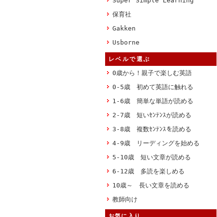
Super Simple Learning
保育社
Gakken
Usborne
レベルで選ぶ
0歳から！親子で楽しむ英語
0-5歳 初めて英語に触れる
1-6歳 簡単な単語が読める
2-7歳 短いｾﾝﾃﾝｽが読める
3-8歳 複数ｾﾝﾃﾝｽを読める
4-9歳 リーディングを始める
5-10歳 短い文章が読める
6-12歳 多読を楽しめる
10歳～ 長い文章を読める
教師向け
お気に入り