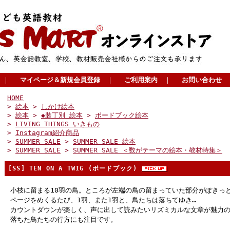
｜
マイページ＆新規会員登録
｜
ご利用案内
｜
お問い合わせ
HOME
>
絵本
>
しかけ絵本
>
絵本
>
◆装丁別 絵本
>
ボードブック絵本
>
LIVING THINGS いきもの
>
Instagram紹介商品
>
SUMMER SALE
>
SUMMER SALE 絵本
>
SUMMER SALE
>
SUMMER SALE ＜数がテーマの絵本・教材特集＞
[SS] TEN ON A TWIG (ボードブック)
小枝に留まる10羽の鳥。ところが左端の鳥の留まっていた部分がぽきっ
ページをめくるたび、1羽、また1羽と、鳥たちは落ちてゆき…
カウントダウンが楽しく、声に出して読みたいリズミカルな文章が魅力の
落ちた鳥たちの行方にも注目です。