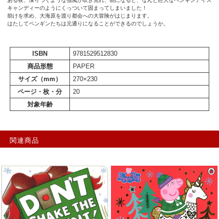
ある夜、凍りつくような強風が吹き荒れ、朝になると、なんと巨大なペンギンアイス
キャンディーのようにくっついて固まってしまいました！
助けを求め、大海原を渡り都会への大冒険がはじまります。
はたしてペンギンたちは元通りになることができるのでしょうか。
ISBN
9781529512830
商品形態
PAPER
サイズ（mm）
270×230
ページ・枚・分
20
対象年齢
関連商品