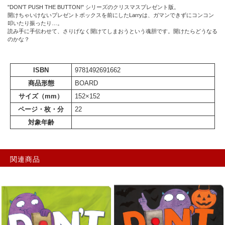
"DON'T PUSH THE BUTTON!" シリーズのクリスマスプレゼント版。
開けちゃいけないプレゼントボックスを前にしたLarryは、ガマンできずにコンコン
叩いたり振ったり…。
読み手に手伝わせて、さりげなく開けてしまおうという魂胆です。開けたらどうなる
のかな？
ISBN
9781492691662
商品形態
BOARD
サイズ（mm）
152×152
ページ・枚・分
22
対象年齢
関連商品