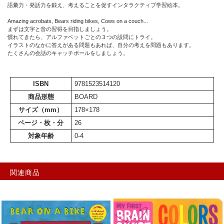
語彙力・発話力を鍛え、考えることを促すインタラクティブ学習絵本。
Amazing acrobats, Bears riding bikes, Cows on a couch...
まずは文字と音の習得を目指しましょう。
慣れてきたら、アルファベットごとの３つの設問にトライ。
イラストのなかに答えがある問題もあれば、自分の考えを問題もあります。
たくさんの会話のキャッチボールをしましょう。
ISBN
9781523514120
商品形態
BOARD
サイズ（mm）
178×178
ページ・枚・分
26
対象年齢
0-4
関連商品