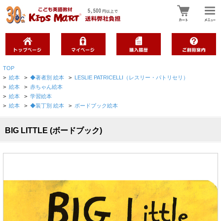
TOP
>
絵本
>
◆著者別 絵本
>
LESLIE PATRICELLI（レスリー・パトリセリ）
>
絵本
>
赤ちゃん絵本
>
絵本
>
学習絵本
>
絵本
>
◆装丁別 絵本
>
ボードブック絵本
BIG LITTLE (ボードブック)