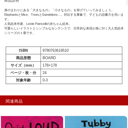
商品説明
身のまわりにある「大きなもの」「小さなもの」を挙げていってみましょう。
ElephantsとMice、TreesとDandelions…。対比する事象で、子どもの語彙力を培いま
す。
人気絵本作家、Leslie Patricelliの赤ちゃん絵本。
可愛らしいイラストとシンプルなセンテンスで、日常的な表現が身に付く大人気絵本
シリーズの１冊です。
ISBN
9780763619510
商品形態
BOARD
サイズ（mm）
178×178
ページ・枚・分
24
対象年齢
0-3
関連商品