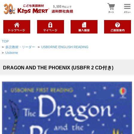
TOP
>
多読教材・リーダー
>
USBORNE ENGLISH READING
>
Usborne
DRAGON AND THE PHOENIX (USBFR 2 CD付き)