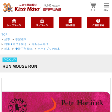
TOP
>
絵本
>
学習絵本
>
特集★ギフト向け
>
赤ちゃん向け
>
絵本
>
◆装丁別 絵本
>
ボードブック絵本
PICK UP
RUN MOUSE RUN