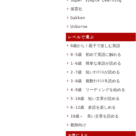
Super Simple Learning
保育社
Gakken
Usborne
レベルで選ぶ
0歳から！親子で楽しむ英語
0-5歳 初めて英語に触れる
1-6歳 簡単な単語が読める
2-7歳 短いｾﾝﾃﾝｽが読める
3-8歳 複数ｾﾝﾃﾝｽを読める
4-9歳 リーディングを始める
5-10歳 短い文章が読める
6-12歳 多読を楽しめる
10歳～ 長い文章を読める
教師向け
お気に入り