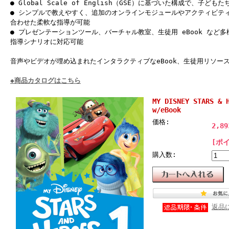
● Global Scale of English（GSE）に基づいた構成で、子ど
● シンプルで教えやすく、追加のオンラインモジュールやアクティビテ
合わせた柔軟な指導が可能
● プレゼンテーションツール、バーチャル教室、生徒用 eBook など
指導シナリオに対応可能
音声やビデオが埋め込まれたインタラクティブなeBook、生徒用リソース付きの
◆商品カタログはこちら
MY DISNEY STARS & 
w/eBook
価格:
2,8
[ポ
購入数:
返品