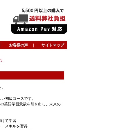
｜
お客様の声
｜
サイトマップ
ES
た。
けの新しい初級コースです。
ちの英語学習意欲を引き出し、未来の
付けて学習
ャースキルを習得