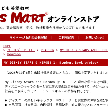
｜
マイページ＆新規会員登録
｜
ご利用案内
｜
お問い合わせ
HOME
>
コースブック・ELT
>
PEARSON
>
MY DISNEY STARS AND HERO
>
Pearson
MY DISNEY STARS & HEROES 1: Student Book w/eBook
【2025年10月6日】出版社価格改定にともない、価格を変更いたしまし
My Disney Stars and Heroes は、6 ～ 12 歳の小学生向
ディズニーのキャラクターと実世界の場面設定を結び付けて、子どもた
社会を生き抜く力（フューチャースキル）の習得を促します。
● ディズニーの楽しいキャラクターやストーリーと実世界の体験を結び
● 自己認識、社会意識、自己管理、意思決定、対人能力などのフューチ