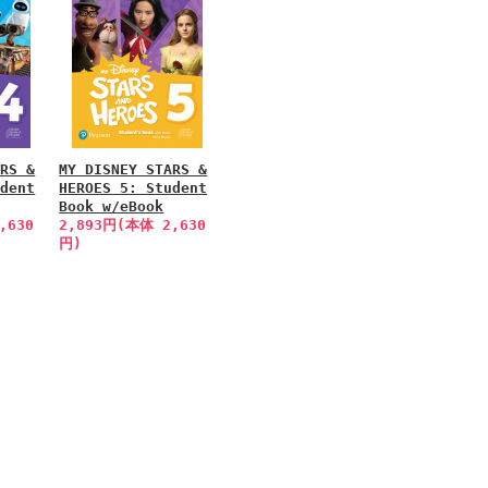
ARS &
MY DISNEY STARS &
udent
HEROES 5: Student
Book w/eBook
,630
2,893円(本体 2,630
円)