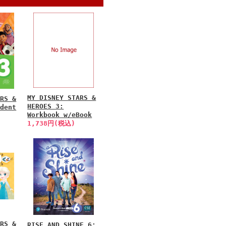
MY DISNEY STARS &
ARS &
HEROES 3:
udent
Workbook w/eBook
1,738円(税込)
ARS &
RISE AND SHINE 6: