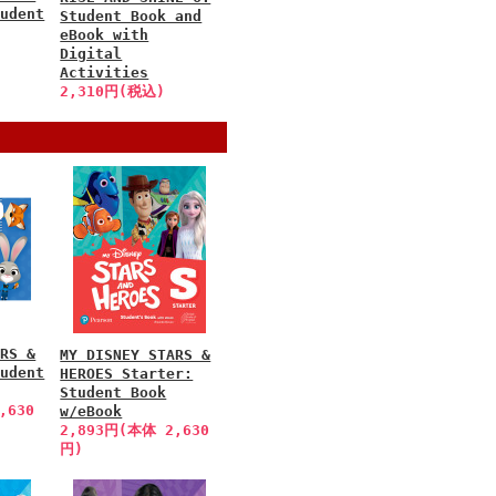
tudent
Student Book and
eBook with
Digital
Activities
2,310円(税込)
ARS &
MY DISNEY STARS &
tudent
HEROES Starter:
Student Book
,630
w/eBook
2,893円(本体 2,630
円)