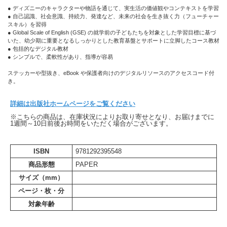
● ディズニーのキャラクターや物語を通じて、実生活の価値観やコンテキストを学習
● 自己認識、社会意識、持続力、発達など、未来の社会を生き抜く力（フューチャー
スキル）を習得
● Global Scale of English (GSE) の就学前の子どもたちを対象とした学習目標に基づ
いた、幼少期に重要となるしっかりとした教育基盤とサポートに立脚したコース教材
● 包括的なデジタル教材
● シンプルで、柔軟性があり、指導が容易
ステッカーや型抜き、eBook や保護者向けのデジタルリソースのアクセスコード付
き。
詳細は出版社ホームページをご覧ください
※こちらの商品は、在庫状況によりお取り寄せとなり、お届けまでに
1週間～10日前後お時間をいただく場合がございます。
ISBN
9781292395548
商品形態
PAPER
サイズ（mm）
ページ・枚・分
対象年齢