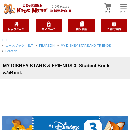
TOP
>
コースブック・ELT
>
PEARSON
>
MY DISNEY STARS AND FRIENDS
>
Pearson
MY DISNEY STARS & FRIENDS 3: Student Book
w/eBook