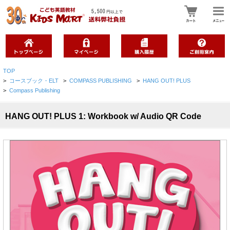
TOP
>
コースブック・ELT
>
COMPASS PUBLISHING
>
HANG OUT! PLUS
>
Compass Publishing
HANG OUT! PLUS 1: Workbook w/ Audio QR Code