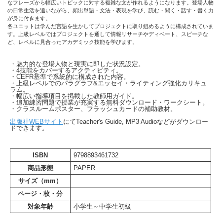
なフレーズから幅広いトピックに対する複雑な文が作れるようになります。登場人物
の日常生活を追いながら、頻出単語・文法・表現を学び、読む・聞く・話す・書く力
が身に付きます。
各ユニットは学んだ言語を生かしてプロジェクトに取り組めるように構成されていま
す。上級レベルではプロジェクトを通して情報リサーチやディベート、スピーチな
ど、レベルに見合ったアカデミック技能を学びます。
・魅力的な登場人物と現実に即した状況設定。
・4技能をカバーするアクティビティ。
・CEFR基準で系統的に構成された内容。
・上級レベルでのパラグラフ&エッセイ・ライティング強化カリキュ
ラム。
・幅広い指導項目を掲載した教師用ガイド。
・追加練習問題で授業が充実する無料ダウンロード・ワークシート。
・クラスルームポスター、フラッシュカードの補助教材。
出版社WEBサイト
にてTeacher's Guide, MP3 Audioなどがダウンロー
ドできます。
ISBN
9798893461732
商品形態
PAPER
サイズ（mm）
ページ・枚・分
対象年齢
小学生～中学生初級