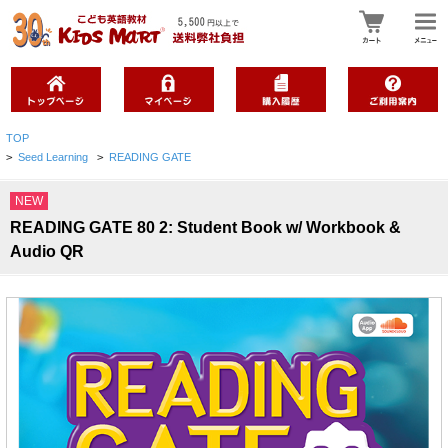
TOP
>
Seed Learning
>
READING GATE
NEW
READING GATE 80 2: Student Book w/ Workbook &
Audio QR