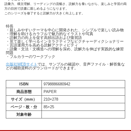
語彙力、構文理解、リーディングの流暢さ、読解力を養いながら、楽しみと学習の両
方の目的で読書に親しめるようになります。
このシリーズを修了すると読解力が大きく向上します。
特長
・親しみやすいテーマを中心に開発された、シンプルで楽しい読み物
・理解を助けるカラフルで魅力的なイラストや写真
・読解力の向上を促す高頻出語および復習語
・見て楽しく学べるインタラクティブなピクチャーディクショナリー
・言語運用力を高める読解アクティビティ
・語彙・文法・文構造への理解を深め、読解力を伸ばす実践的な練習
問題
・フルカラーのワークブック
出版社WEBサイト
では、サンプルの確認や、音声ファイル・解答集な
どの補助資料のダウンロードができます。
ISBN
9798886680942
商品形態
PAPER
サイズ（mm）
210×278
ページ・枚・分
85+25
対象年齢