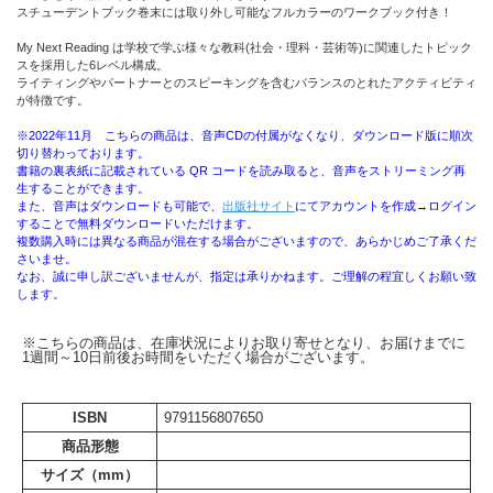
スチューデントブック巻末には取り外し可能なフルカラーのワークブック付き！
My Next Reading は学校で学ぶ様々な教科(社会・理科・芸術等)に関連したトピック
スを採用した6レベル構成。
ライティングやパートナーとのスピーキングを含むバランスのとれたアクティビティ
が特徴です。
※2022年11月 こちらの商品は、音声CDの付属がなくなり、ダウンロード版に順次
切り替わっております。
書籍の裏表紙に記載されている QR コードを読み取ると、音声をストリーミング再
生することができます。
また、音声はダウンロードも可能で、
出版社サイト
にてアカウントを作成→ログイン
することで無料ダウンロードいただけます。
複数購入時には異なる商品が混在する場合がございますので、あらかじめご了承くだ
さいませ。
なお、誠に申し訳ございませんが、指定は承りかねます。ご理解の程宜しくお願い致
します。
※こちらの商品は、在庫状況によりお取り寄せとなり、お届けまでに
1週間～10日前後お時間をいただく場合がございます。
ISBN
9791156807650
商品形態
サイズ（mm）