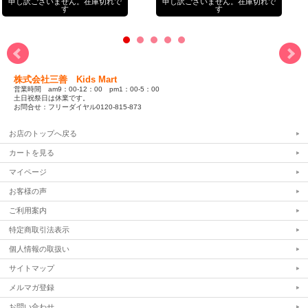
申し訳ございません。在庫切れで
申し訳ございません。在庫切れで
す
す
株式会社三善 Kids Mart
営業時間 am9：00-12：00 pm1：00-5：00
土日祝祭日は休業です。
お問合せ：フリーダイヤル0120-815-873
お店のトップへ戻る
カートを見る
マイページ
お客様の声
ご利用案内
特定商取引法表示
個人情報の取扱い
サイトマップ
メルマガ登録
お問い合わせ