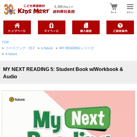
TOP
>
コースブック・ELT
>
e-future
>
MY READINGシリーズ
>
e-future
MY NEXT READING 5: Student Book w/Workbook &
Audio