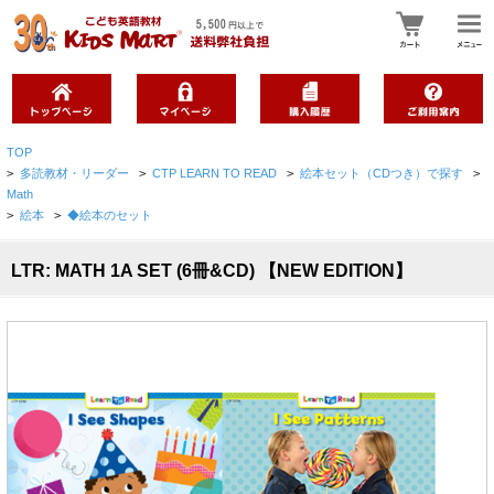
TOP
>
多読教材・リーダー
>
CTP LEARN TO READ
>
絵本セット（CDつき）で探す
>
Math
>
絵本
>
◆絵本のセット
LTR: MATH 1A SET (6冊&CD) 【NEW EDITION】