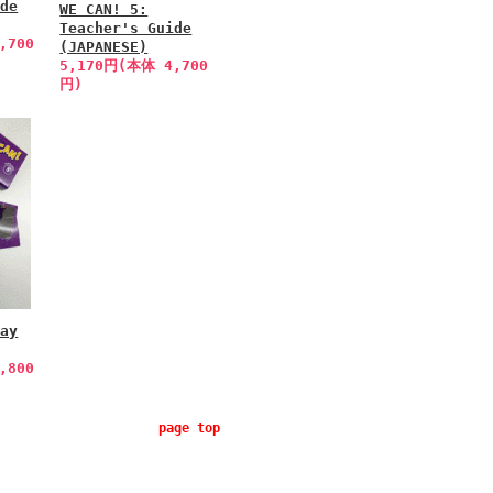
ide
WE CAN! 5:
Teacher's Guide
,700
(JAPANESE)
5,170円(本体 4,700
円)
lay
,800
page top