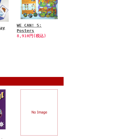
WE CAN! 5:
lay
Posters
8,910円(税込)