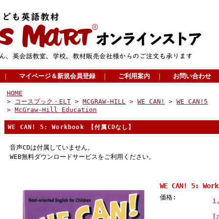
｜
マイページ＆新規会員登録
｜
ご利用案内
｜
お問い合わせ
HOME
>
コースブック・ELT
>
MCGRAW-HILL
>
WE CAN!
>
WE CAN!5
>
McGraw-Hill Education
WE CAN! 5: Workbook 【付属CDなし】
音声CDは付属していません。
WEB無料ダウンロードサービスをご利用ください。
WE CAN! 5: Wo
価格:
1
[