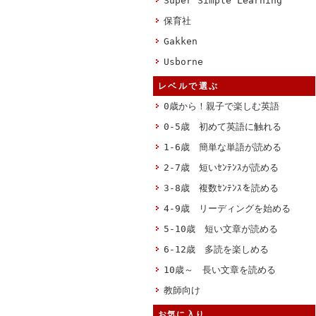
Super Simple Learning
保育社
Gakken
Usborne
レベルで選ぶ
0歳から！親子で楽しむ英語
0-5歳 初めて英語に触れる
1-6歳 簡単な単語が読める
2-7歳 短いｾﾝﾃﾝｽが読める
3-8歳 複数ｾﾝﾃﾝｽを読める
4-9歳 リーディングを始める
5-10歳 短い文章が読める
6-12歳 多読を楽しめる
10歳～ 長い文章を読める
教師向け
お気に入り