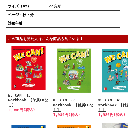
サイズ（mm）
A4変形
ページ・枚・分
対象年齢
この商品を見た人はこんな商品も見ています
WE CAN! 1:
Workbook 【付属CDな
WE CAN! 6:
WE CAN! 4:
し】
Workbook 【付属CDな
Workbook 【付
1,980円(税込)
し】
し】
1,980円(税込)
1,980円(税込)