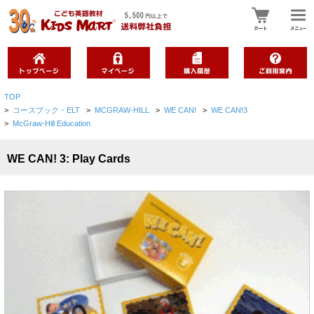
TOP
>
コースブック・ELT
>
MCGRAW-HILL
>
WE CAN!
>
WE CAN!3
>
McGraw-Hill Education
WE CAN! 3: Play Cards