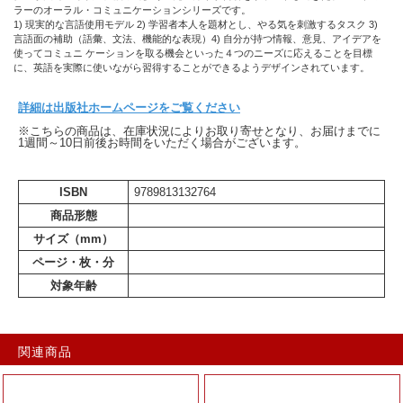
ラーのオーラル・コミュニケーションシリーズです。
1) 現実的な言語使用モデル 2) 学習者本人を題材とし、やる気を刺激するタスク 3)
言語面の補助（語彙、文法、機能的な表現）4) 自分が持つ情報、意見、アイデアを
使ってコミュニ ケーションを取る機会といった４つのニーズに応えることを目標
に、英語を実際に使いながら習得することができるようデザインされています。
詳細は出版社ホームページをご覧ください
※こちらの商品は、在庫状況によりお取り寄せとなり、お届けまでに
1週間～10日前後お時間をいただく場合がございます。
ISBN
9789813132764
商品形態
サイズ（mm）
ページ・枚・分
対象年齢
関連商品