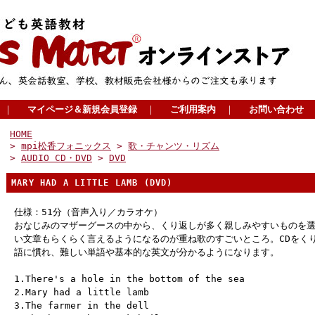
｜
マイページ＆新規会員登録
｜
ご利用案内
｜
お問い合わせ
HOME
>
mpi松香フォニックス
>
歌・チャンツ・リズム
>
AUDIO CD・DVD
>
DVD
MARY HAD A LITTLE LAMB (DVD)
仕様：51分（音声入り／カラオケ）
おなじみのマザーグースの中から、くり返しが多く親しみやすいものを
い文章もらくらく言えるようになるのが重ね歌のすごいところ。CDをく
語に慣れ、難しい単語や基本的な英文が分かるようになります。
1.There's a hole in the bottom of the sea
2.Mary had a little lamb
3.The farmer in the dell