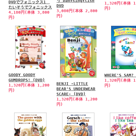
う Dan★sing★lish
DVDでフォニックス1
1,320円(本体 1
DVD
たいそうでフォニックス
円)
3,080円(本体 2,800
4,180円(本体 3,800
円)
円)
GOODY GOODY
WHERE'S SAM?
GUMDROPS! (DVD)
1,320円(本体 1
BENJI -LITTLE
1,320円(本体 1,200
円)
BEAR'S UNDERWEAR
円)
SCARE- (DVD)
1,320円(本体 1,200
円)