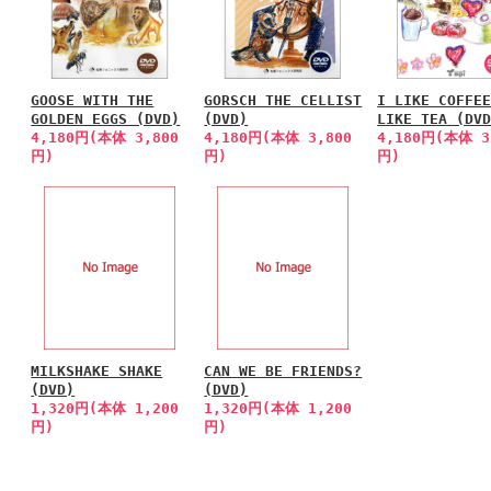
GOOSE WITH THE
GORSCH THE CELLIST
I LIKE COFFE
GOLDEN EGGS (DVD)
(DVD)
LIKE TEA (DV
4,180円(本体 3,800
4,180円(本体 3,800
4,180円(本体 3
円)
円)
円)
MILKSHAKE SHAKE
CAN WE BE FRIENDS?
(DVD)
(DVD)
1,320円(本体 1,200
1,320円(本体 1,200
円)
円)