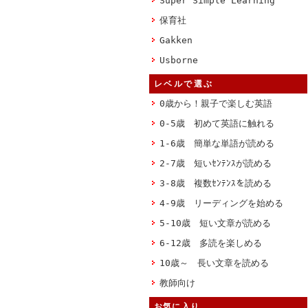
Super Simple Learning
保育社
Gakken
Usborne
レベルで選ぶ
0歳から！親子で楽しむ英語
0-5歳 初めて英語に触れる
1-6歳 簡単な単語が読める
2-7歳 短いｾﾝﾃﾝｽが読める
3-8歳 複数ｾﾝﾃﾝｽを読める
4-9歳 リーディングを始める
5-10歳 短い文章が読める
6-12歳 多読を楽しめる
10歳～ 長い文章を読める
教師向け
お気に入り