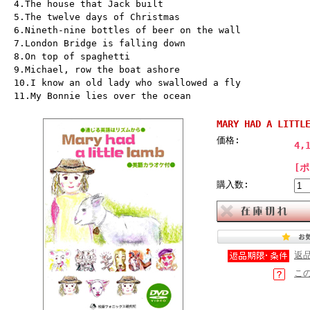
4.The house that Jack built
5.The twelve days of Christmas
6.Nineth-nine bottles of beer on the wall
7.London Bridge is falling down
8.On top of spaghetti
9.Michael, row the boat ashore
10.I know an old lady who swallowed a fly
11.My Bonnie lies over the ocean
MARY HAD A LITTL
価格:
4,
[
購入数:
返
こ