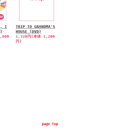
E, I
TRIP TO GRANDMA'S
D)
HOUSE (DVD)
,800
1,320円(本体 1,200
円)
page top