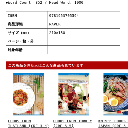
◆Word Count: 852 / Head Word: 1000
ISBN
9781953705594
商品形態
PAPER
サイズ（mm）
210×150
ページ・枚・分
対象年齢
この商品を見た人はこんな商品も見ています
FOODS FROM
FOODS FROM TURKEY
KM190: FOODS
THAILAND (CRF 3-4)
(CRF 3-5)
JAPAN (CRF 3