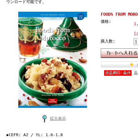
ウンロード可能です。
FOODS FROM MORO
価格:
1
[
購入数:
返
拡大表示
◆CEFR: A2 / YL: 1.6-1.8