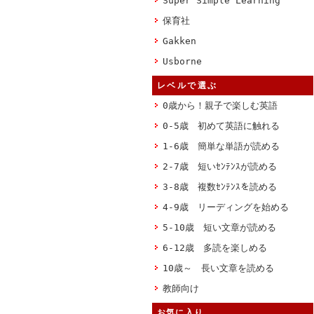
Super Simple Learning
保育社
Gakken
Usborne
レベルで選ぶ
0歳から！親子で楽しむ英語
0-5歳 初めて英語に触れる
1-6歳 簡単な単語が読める
2-7歳 短いｾﾝﾃﾝｽが読める
3-8歳 複数ｾﾝﾃﾝｽを読める
4-9歳 リーディングを始める
5-10歳 短い文章が読める
6-12歳 多読を楽しめる
10歳～ 長い文章を読める
教師向け
お気に入り