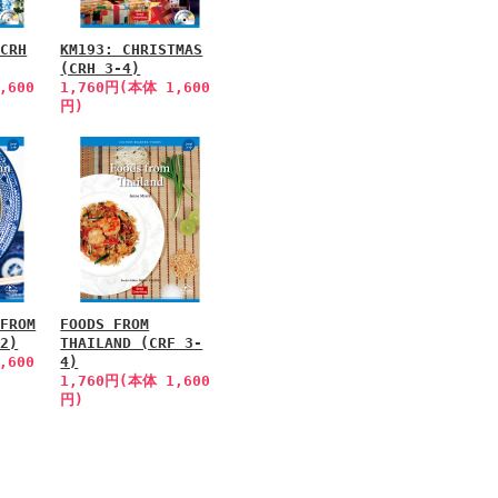
(CRH
KM193: CHRISTMAS
(CRH 3-4)
,600
1,760円(本体 1,600
円)
 FROM
FOODS FROM
-2)
THAILAND (CRF 3-
,600
4)
1,760円(本体 1,600
円)