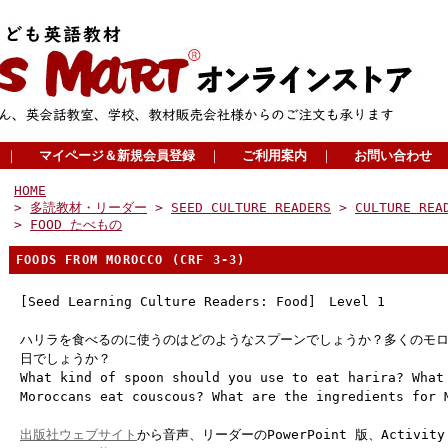
｜
マイページ＆新規会員登録
｜
ご利用案内
｜
お問い合わせ
HOME
>
多読教材・リーダー
>
SEED CULTURE READERS
>
CULTURE REA
>
FOOD たべもの
FOODS FROM MOROCCO (CRF 3-3)
[Seed Learning Culture Readers: Food] Level 1
ハリラを食べるのに使うのはどのようなスプーンでしょうか？多くのモ
日でしょうか？
What kind of spoon should you use to eat harira? What
Moroccans eat couscous? What are the ingredients for 
出版社ウェブサイト
から音声、リーダーのPowerPoint 版、Activi