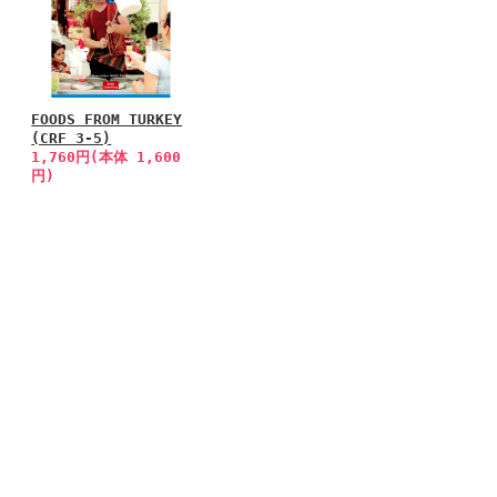
FOODS FROM TURKEY
(CRF 3-5)
1,760円(本体 1,600
円)