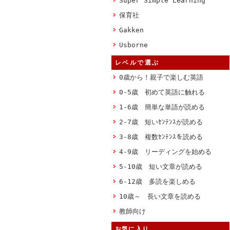
Super Simple Learning
保育社
Gakken
Usborne
レベルで選ぶ
0歳から！親子で楽しむ英語
0-5歳 初めて英語に触れる
1-6歳 簡単な単語が読める
2-7歳 短いｾﾝﾃﾝｽが読める
3-8歳 複数ｾﾝﾃﾝｽを読める
4-9歳 リーディングを始める
5-10歳 短い文章が読める
6-12歳 多読を楽しめる
10歳～ 長い文章を読める
教師向け
お気に入り