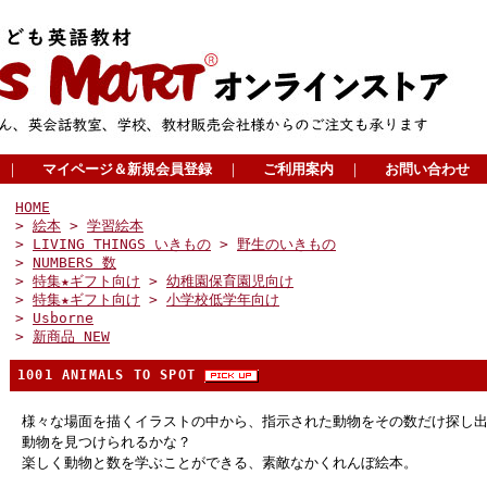
｜
マイページ＆新規会員登録
｜
ご利用案内
｜
お問い合わせ
HOME
>
絵本
>
学習絵本
>
LIVING THINGS いきもの
>
野生のいきもの
>
NUMBERS 数
>
特集★ギフト向け
>
幼稚園保育園児向け
>
特集★ギフト向け
>
小学校低学年向け
>
Usborne
>
新商品 NEW
1001 ANIMALS TO SPOT
様々な場面を描くイラストの中から、指示された動物をその数だけ探し
動物を見つけられるかな？
楽しく動物と数を学ぶことができる、素敵なかくれんぼ絵本。