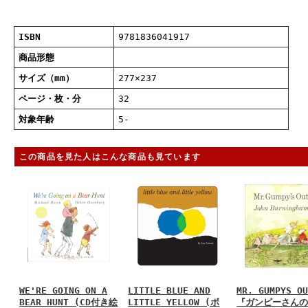
ISBN
9781836041917
商品形態
サイズ（mm）
277×237
ページ・枚・分
32
対象年齢
5-
この商品を見た人はこんな商品も見ています
WE'RE GOING ON A
LITTLE BLUE AND
MR. GUMPYS O
BEAR HUNT (CD付き絵
LITTLE YELLOW (ボ
『ガンピーさん