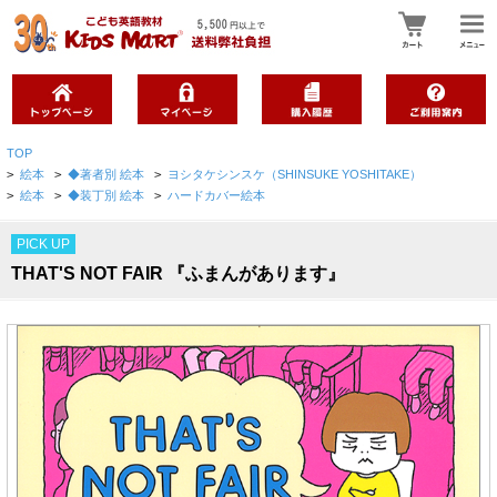
TOP
>
絵本
>
◆著者別 絵本
>
ヨシタケシンスケ（SHINSUKE YOSHITAKE）
>
絵本
>
◆装丁別 絵本
>
ハードカバー絵本
PICK UP
THAT'S NOT FAIR 『ふまんがあります』