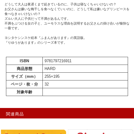
どうして大人は夜遅くまで起きているのに、子供は寝なくちゃいけないの？
お父さんは嫌いな梅干しを食べなくていいのに、どうして私は嫌いなグリンピースを
食べなきゃいけないの？
ズルい大人に子供だって不満があるんです。
不満をぶつける女の子と、ユーモラスな理由を説明するお父さんの掛け合いが愉快な
一冊です。
ヨシタケシンスケ絵本『ふまんがあります』の英語版。
『りゆうがあります』のシリーズ本です。
ISBN
9781797216911
商品形態
HARD
サイズ（mm）
255×195
ページ・枚・分
32
対象年齢
関連商品