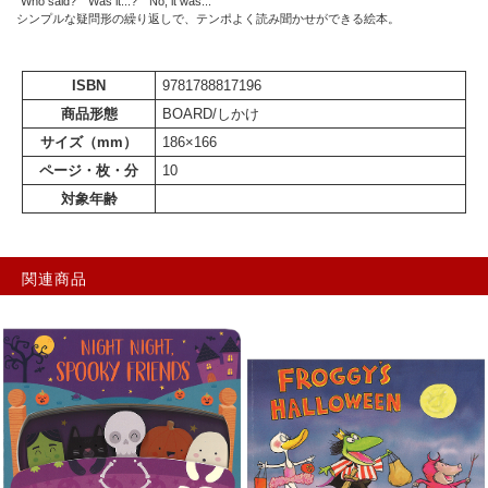
"Who said?" "Was it...?" "No, it was..."
シンプルな疑問形の繰り返しで、テンポよく読み聞かせができる絵本。
ISBN
9781788817196
商品形態
BOARD/しかけ
サイズ（mm）
186×166
ページ・枚・分
10
対象年齢
関連商品