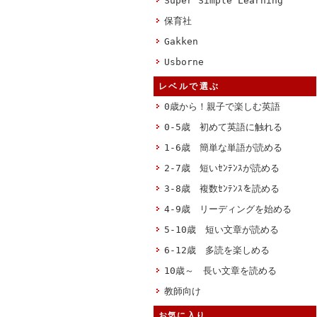
Super Simple Learning
保育社
Gakken
Usborne
レベルで選ぶ
0歳から！親子で楽しむ英語
0-5歳 初めて英語に触れる
1-6歳 簡単な単語が読める
2-7歳 短いｾﾝﾃﾝｽが読める
3-8歳 複数ｾﾝﾃﾝｽを読める
4-9歳 リーディングを始める
5-10歳 短い文章が読める
6-12歳 多読を楽しめる
10歳～ 長い文章を読める
教師向け
お気に入り