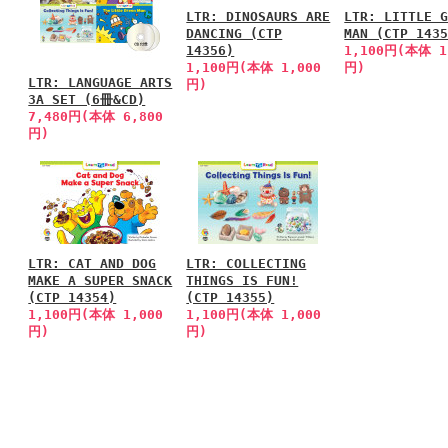
LTR: DINOSAURS ARE
LTR: LITTLE 
DANCING (CTP
MAN (CTP 143
14356)
1,100円(本体 1
1,100円(本体 1,000
円)
LTR: LANGUAGE ARTS
円)
3A SET (6冊&CD)
7,480円(本体 6,800
円)
LTR: CAT AND DOG
LTR: COLLECTING
MAKE A SUPER SNACK
THINGS IS FUN!
(CTP 14354)
(CTP 14355)
1,100円(本体 1,000
1,100円(本体 1,000
円)
円)