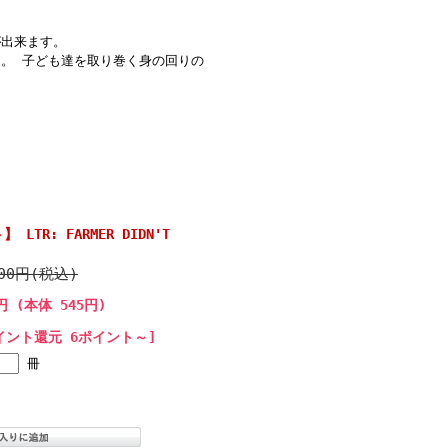
が出来ます。
。 子ども達を取り巻く身の回りの
TR: FARMER DIDN'T
)
100円(税込)
円 (本体 545円)
イント還元 6ポイント～]
冊