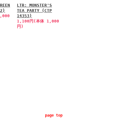
GREEN
LTR: MONSTER'S
52)
TEA PARTY (CTP
,000
14353)
1,100円(本体 1,000
円)
page top