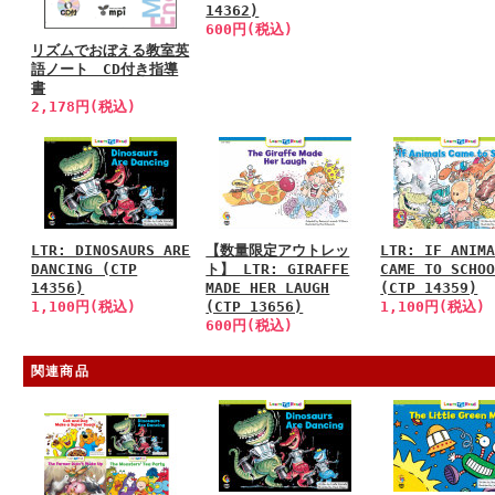
14362)
600円(税込)
リズムでおぼえる教室英
語ノート CD付き指導
書
2,178円(税込)
LTR: DINOSAURS ARE
【数量限定アウトレッ
LTR: IF ANIM
DANCING (CTP
ト】 LTR: GIRAFFE
CAME TO SCHO
14356)
MADE HER LAUGH
(CTP 14359)
1,100円(税込)
(CTP 13656)
1,100円(税込)
600円(税込)
関連商品