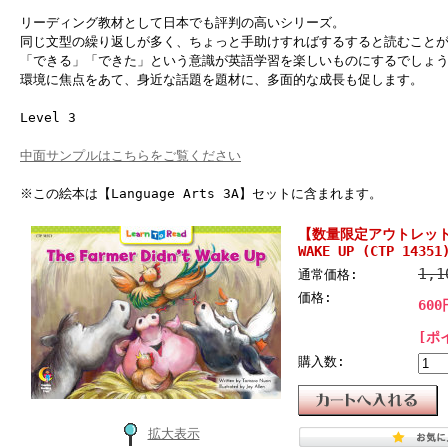
リーディング教材として日本でも評判の高いシリーズ。
同じ文型の繰り返しが多く、ちょっと手助けすればするすると読むこと
「できる」「できた」という意識が英語学習を楽しいものにするでしょう
環境に焦点をあて、身近な話題を題材に、多面的な成長も促します。
Level 3
中面サンプルはこちらをご覧ください
※この絵本は【Language Arts 3A】セットに含まれます。
【数量限定アウトレット】 L
WAKE UP (CTP 14351
1,
通常価格:
価格:
600
[ポ
購入数:
拡大表示