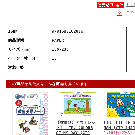
返品
この
ISBN
9781683102816
商品形態
PAPER
サイズ（mm）
160×230
ページ・枚・分
16
対象年齢
この商品を見た人はこんな商品も見ています
【数量限定アウトレッ
LTR: LITTLE 
ト】 LTR: COLORS
MAN (CTP 143
OF MY DAY (CTP
1,100円(税込)