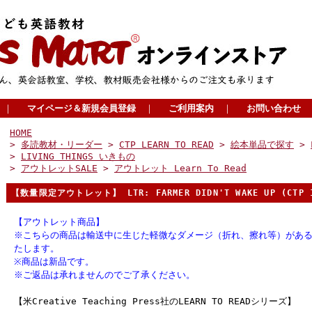
｜
マイページ＆新規会員登録
｜
ご利用案内
｜
お問い合わせ
HOME
>
多読教材・リーダー
>
CTP LEARN TO READ
>
絵本単品で探す
>
>
LIVING THINGS いきもの
>
アウトレットSALE
>
アウトレット Learn To Read
【数量限定アウトレット】 LTR: FARMER DIDN'T WAKE UP (CTP 1
【アウトレット商品】
※こちらの商品は輸送中に生じた軽微なダメージ（折れ、擦れ等）があ
たします。
※商品は新品です。
※ご返品は承れませんのでご了承ください。
【米Creative Teaching Press社のLEARN TO READシリーズ】