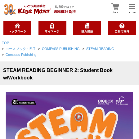
TOP
>
コースブック・ELT
>
COMPASS PUBLISHING
>
STEAM READING
>
Compass Publishing
STEAM READING BEGINNER 2: Student Book
w/Workbook