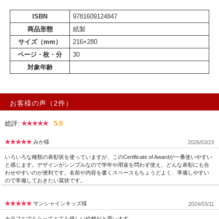
ISBN
9781609124847
商品形態
紙製
サイズ（mm）
216×280
ページ・枚・分
30
対象年齢
お客様の声（2件）
総評:
5.0
みか様
2026/03/23
いろいろな種類の表彰状を使っていますが、このCertificate of Awardが一番使いやすい
と感じます。デザインがシンプルなので学年や用途を問わず使え、どんな表彰にも合
わせやすいのが便利です。名前や内容を書くスペースもちょうどよく、準備しやすい
ので常備しておきたい賞状です。
サンシャインキッズ様
2024/03/11
カラフルでもらってとても嬉しい絵柄だと思います。