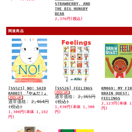
STRAWBERRY, AND
THE BIG HUNGRY
BEAR
2,376円(税込)
関連商品
[SS523] NO! SAID
[SS526] FEELINGS
KM069: MY FI
RABBIT 『やぁだ！』
BRAIN QUEST:
通常価格:
2,365円
FEELINGS
通常価格:
2,464円
(税込)
2,123円(本体 1
(税込)
1,430円(本体 1,300
円)
1,300円(本体 1,182
円)
円)