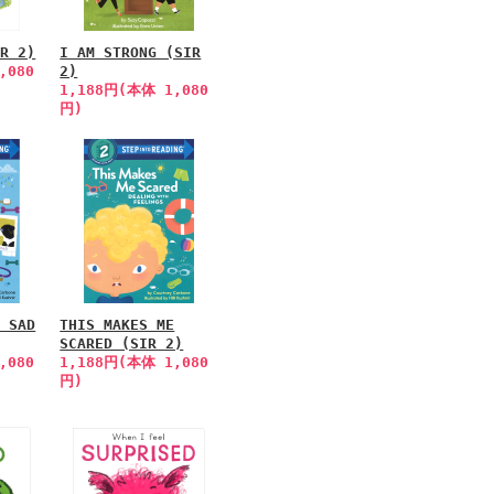
IR 2)
I AM STRONG (SIR
,080
2)
1,188円(本体 1,080
円)
E SAD
THIS MAKES ME
SCARED (SIR 2)
,080
1,188円(本体 1,080
円)