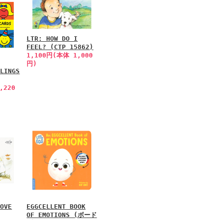
LTR: HOW DO I
FEEL? (CTP 15862)
1,100円(本体 1,000
円)
ELINGS
,220
LOVE
EGGCELLENT BOOK
OF EMOTIONS (ボード