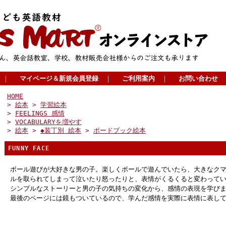
｜
マイページ＆新規会員登録
｜
ご利用案内
｜
お問い合わせ
HOME
>
絵本
>
学習絵本
>
FEELINGS 感情
>
VOCABULARYを増やす
>
絵本
>
◆装丁別 絵本
>
ボードブック絵本
FUNNY FACE
ボール遊びが大好きな男の子。楽しくボールで遊んでいたら、大きなク
ルを取られてしまって泣いたり怒ったりと、表情がくるくると変わって
シンプルなストーリーと男の子の気持ちの変化から、感情の表現を学び
最後のページには鏡もついているので、学んだ感情を実際に表情に表し