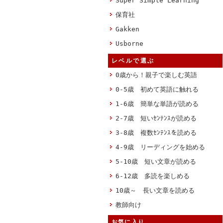
Super Simple Learning
保育社
Gakken
Usborne
レベルで選ぶ
0歳から！親子で楽しむ英語
0-5歳 初めて英語に触れる
1-6歳 簡単な単語が読める
2-7歳 短いｾﾝﾃﾝｽが読める
3-8歳 複数ｾﾝﾃﾝｽを読める
4-9歳 リーディングを始める
5-10歳 短い文章が読める
6-12歳 多読を楽しめる
10歳～ 長い文章を読める
教師向け
お気に入り