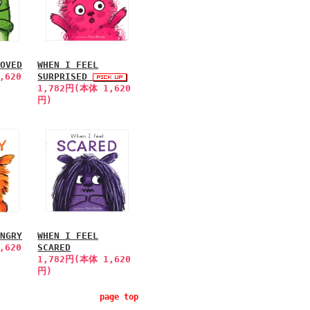
LOVED
WHEN I FEEL
,620
SURPRISED
1,782円(本体 1,620
円)
ANGRY
WHEN I FEEL
,620
SCARED
1,782円(本体 1,620
円)
page top