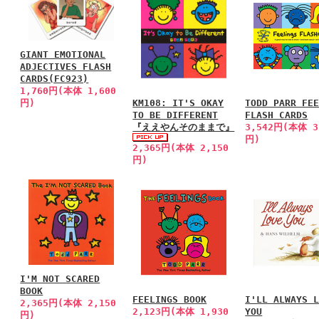
GIANT EMOTIONAL
ADJECTIVES FLASH
CARDS(FC923)
1,760円(本体 1,600
円)
KM108: IT'S OKAY
TODD PARR FE
TO BE DIFFERENT
FLASH CARDS
『ええやんそのままで』
3,542円(本体 3
円)
2,365円(本体 2,150
円)
I'M NOT SCARED
BOOK
FEELINGS BOOK
I'LL ALWAYS 
2,365円(本体 2,150
2,123円(本体 1,930
YOU
円)