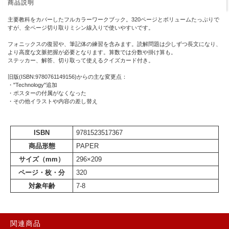
商品説明
主要教科をカバーしたフルカラーワークブック。320ページとボリュームたっぷりで
すが、全ページ切り取りミシン線入りで使いやすいです。
フォニックスの復習や、筆記体の練習を含みます。読解問題は少しずつ長文になり、
より高度な文脈把握が必要となります。算数では分数や掛け算も。
ステッカー、解答、切り取って使えるクイズカード付き。
旧版(ISBN:9780761149156)からの主な変更点：
・"Technology"追加
・ポスターの付属がなくなった
・その他イラストや内容の差し替え
ISBN
9781523517367
商品形態
PAPER
サイズ（mm）
296×209
ページ・枚・分
320
対象年齢
7-8
関連商品