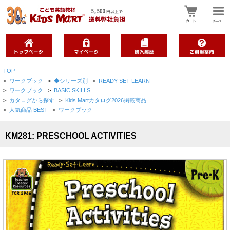
TOP
>
ワークブック
>
◆シリーズ別
>
READY-SET-LEARN
>
ワークブック
>
BASIC SKILLS
>
カタログから探す
>
Kids Martカタログ2026掲載商品
>
人気商品 BEST
>
ワークブック
KM281: PRESCHOOL ACTIVITIES