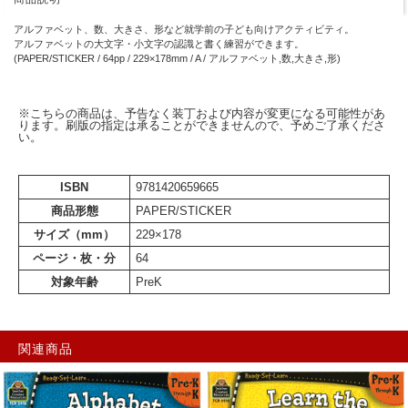
アルファベット、数、大きさ、形など就学前の子ども向けアクティビティ。
アルファベットの大文字・小文字の認識と書く練習ができます。
(PAPER/STICKER / 64pp / 229×178mm / A / アルファベット,数,大きさ,形)
※こちらの商品は、予告なく装丁および内容が変更になる可能性があ
ります。刷版の指定は承ることができませんので、予めご了承くださ
い。
ISBN
9781420659665
商品形態
PAPER/STICKER
サイズ（mm）
229×178
ページ・枚・分
64
対象年齢
PreK
関連商品